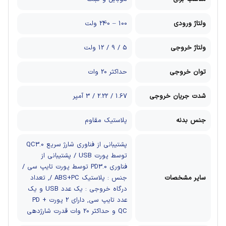
ولتاژ ورودی
100 – 240 ولت
ولتاژ خروجی
5 / 9 / 12 ولت
توان خروجی
حداکثر 20 وات
شدت جریان خروجی
1.67 / 2.22 / 3 آمپر
جنس بدنه
پلاستیک مقاوم
پشتیبانی از فناوری شارژ سریع QC3.0
توسط پورت USB / پشتیبانی از
فناوری PD3.0 توسط پورت تایپ سی /
سایر مشخصات
جنس : پلاستیک ABS+PC /, تعداد
درگاه خروجی : یک عدد USB و یک
عدد تایپ سی, دارای 2 پورت PD +
QC و حداکثر 20 وات قدرت شارژدهی