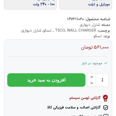
موبایل و تبلت
100 - 240 ولت
شناسه محصول:
167211020
دسته:
شارژر دیواری
برچسب:
WALL CHARGER
,
TSCO
,
تسکو
,
شارژر دیواری
برند:
تسکو
561,000
تومان
موجود در انبار
افزودن به سبد خرید
گارانتی توسن سیستم
گارانتی اصالت و سلامت فیزیکی کالا