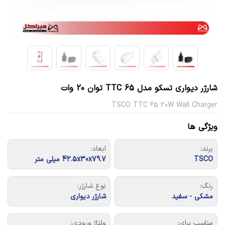
شارژر دیواری تسکو مدل TTC 65 توان 20 وات
TSCO TTC 65 20W Wall Charger
ویژگی ها
برند:
ابعاد:
TSCO
42.5x30x79.7 میلی متر
رنگ:
نوع شارژر:
مشکی - سفید
شارژر دیواری
مناسب برای:
ولتاژ ورودی: