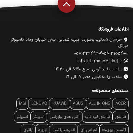
اطلاعات فروشگاه
خراسان شمالی، بجنورد، امیریه شمالی، نبش خیابان وداد کامپیوتر
میراکل
058-32249306
058-31554000
info [at] miracle [dot] ir
ساعت پاسخگویی صبح 8:30 الی 13:30
ساعت پاسخگویی عصر 17 الی 21
دسته‌های محصولات
MSI
LENOVO
HUAWEI
ASUS
ALL IN ONE
ACER
آداپتور
آداپتور لپ تاپ
آنتن‌ های وایرلس
اسپیکر
اسپیلتر
اکسس پوینت
ام اس آی
اندرویدباکس
ایرپاد
باتری