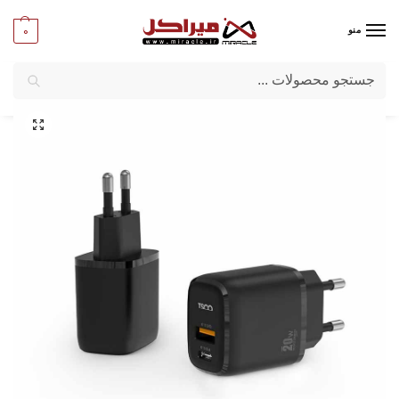
0
منو
جستجو
میراکل
/
تبلت و موبایل
/
لوازم جانبی موبایل وتبلت
/
شارژر دیواری