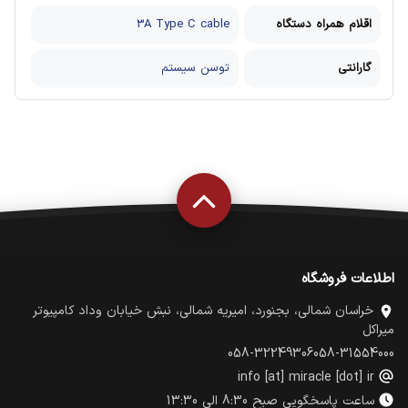
اقلام همراه دستگاه
3A Type C cable
گارانتی
توسن سیستم
اطلاعات فروشگاه
خراسان شمالی، بجنورد، امیریه شمالی، نبش خیابان وداد کامپیوتر
میراکل
058-32249306
058-31554000
info [at] miracle [dot] ir
ساعت پاسخگویی صبح 8:30 الی 13:30