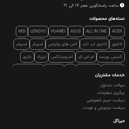
ساعت پاسخگویی عصر 17 الی 21
دسته‌های محصولات
MSI
LENOVO
HUAWEI
ASUS
ALL IN ONE
ACER
آداپتور
آداپتور لپ تاپ
آنتن‌ های وایرلس
اسپیکر
اسپیلتر
اکسس پوینت
ام اس آی
اندرویدباکس
ایرپاد
باتری
بارکد خوان
برند لپ تاپ
پاور
پاور بانک
پایه خنک کننده
خدمات مشتریان
پایه سقفی
پایه نگهدارنده
پچ کورد شبکه
پد موس
پردازنده
سوالات متداول
پیگیری سفارشات
پرده نمایش
پرینتر حرارتی
پرینتر لیبل - بارکد
پرینتر لیزری
سیاست حریم خصوصی
تبلت و موبایل
تجهیزات پسیو شبکه
تلفن رومیزی تحت شبکه
سیاست مرجوعی و عودت
تلویزیون
چراغ مطالعه
حافظه SSD
خمیر سیلیکون
میراکل