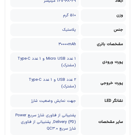
ابعاد
39*68*137 میلیمتر
وزن
510 گرم
جنس
پلاستیک
مشخصات باتری
30000mAh
1 عدد Micro USB و 1 عدد Type-C
پورت ورودی
(مشترک)
2 عدد USB و 1 عدد Type-C
پورت خروجی
(مشترک)
نشانگر LED
جهت نمایش وضعیت شارژ
پشتیبانی از فناوری شارژ سریع Power
سایر مشخصات
Delivery (PD), پشتیبانی از فناوری
شارژ سریع QC۳.۰