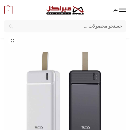
0
منو
جستجو
میراکل
/
کامپیوتر
/
قطعات جانبی
/
پاور بانک