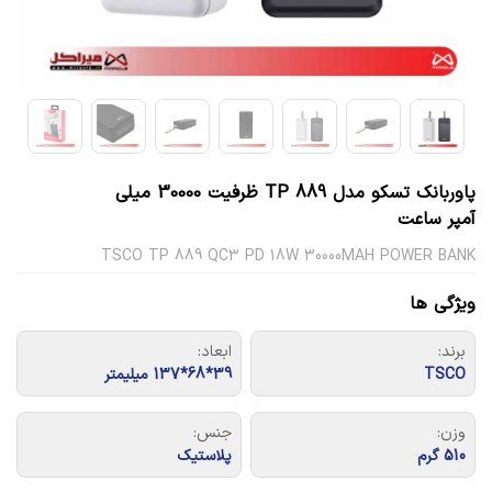
پاوربانک تسکو مدل TP 889 ظرفیت 30000 میلی
‌آمپر ساعت
TSCO TP 889 QC3 PD 18W 30000MAH POWER BANK
ویژگی ها
برند:
ابعاد:
TSCO
39*68*137 میلیمتر
وزن:
جنس:
510 گرم
پلاستیک