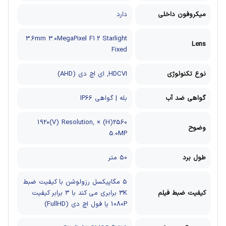
میکروفون داخلی
دارد
3.6mm 3.0MegaPixel F1.2 Starlight
Lens
Fixed
نوع تکنولوژی
HDCVI, ای اچ دی (AHD)
گواهی ضد آب
بله | گواهی IP66
2560(H) × 1920(V) Resolution,
وضوح
5.0MP
طول برد
50 متر
5 مگاپیکسل رزولوشن با کیفیت ضبط
کیفیت ضبط فیلم
3K برابری می کند با 3 برابر کیفیت
1080P یا فول اچ دی (FullHD)