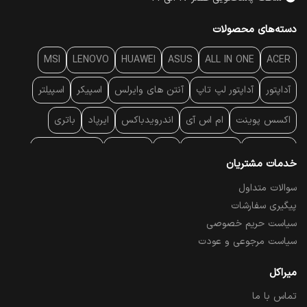
دسته‌های محصولات
MSI
LENOVO
HUAWEI
ASUS
ALL IN ONE
ACER
آداپتور
آداپتور لپ تاپ
آنتن‌ های وایرلس
اسپیکر
اسپیلتر
اکسس پوینت
ام اس آی
اندرویدباکس
ایرپاد
باتری
بارکد خوان
برند لپ تاپ
پاور
پاور بانک
پایه خنک کننده
خدمات مشتریان
پایه سقفی
پایه نگهدارنده
پچ کورد شبکه
پد موس
پردازنده
سوالات متداول
پیگیری سفارشات
پرده نمایش
پرینتر حرارتی
پرینتر لیبل - بارکد
پرینتر لیزری
سیاست حریم خصوصی
تبلت و موبایل
تجهیزات پسیو شبکه
تلفن رومیزی تحت شبکه
سیاست مرجوعی و عودت
تلویزیون
چراغ مطالعه
حافظه SSD
خمیر سیلیکون
میراکل
تماس با ما
درایو نوری
درایو نوری اکسترنال
دستگاه حضور غیاب