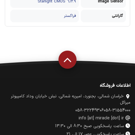
1/2.9" Starlight CMOS
Image Sensor
گارانتی
فراگستر
اطلاعات فروشگاه
خراسان شمالی، بجنورد، امیریه شمالی، نبش خیابان وداد کامپیوتر
میراکل
058-32249306
058-31554000
info [at] miracle [dot] ir
ساعت پاسخگویی صبح 8:30 الی 13:30
ساعت پاسخگویی عصر 17 الی 21