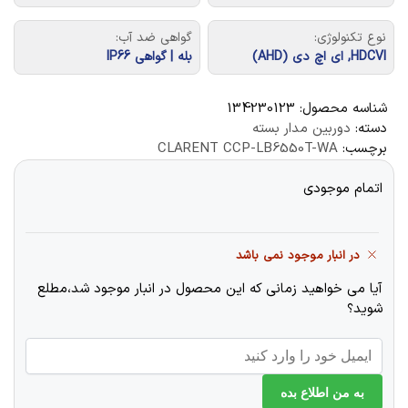
نوع تکنولوژی:
گواهی ضد آب:
HDCVI, ای اچ دی (AHD)
بله | گواهی IP66
شناسه محصول:
134230123
دسته:
دوربین مدار بسته
برچسب:
CLARENT CCP-LB6550T-WA
اتمام موجودی
در انبار موجود نمی باشد
آیا می خواهید زمانی که این محصول در انبار موجود شد،مطلع
شوید؟
به من اطلاع بده