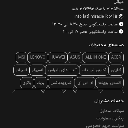
میراکل
058-32249306
058-31554000
info [at] miracle [dot] ir
ساعت پاسخگویی صبح 8:30 الی 13:30
ساعت پاسخگویی عصر 17 الی 21
دسته‌های محصولات
MSI
LENOVO
HUAWEI
ASUS
ALL IN ONE
ACER
آداپتور
آداپتور لپ تاپ
آنتن‌ های وایرلس
اسپیکر
اسپیلتر
اکسس پوینت
ام اس آی
اندرویدباکس
ایرپاد
باتری
بارکد خوان
برند لپ تاپ
پاور
پاور بانک
پایه خنک کننده
خدمات مشتریان
پایه سقفی
پایه نگهدارنده
پچ کورد شبکه
پد موس
پردازنده
سوالات متداول
پیگیری سفارشات
پرده نمایش
پرینتر حرارتی
پرینتر لیبل - بارکد
پرینتر لیزری
سیاست حریم خصوصی