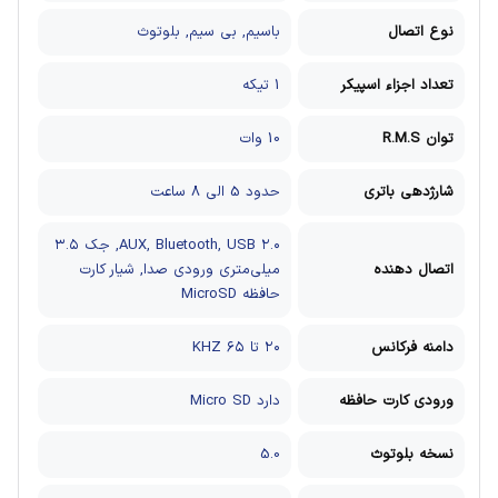
نوع اتصال
باسیم, بی سیم, بلوتوث
تعداد اجزاء اسپیکر
1 تیکه
توان R.M.S
10 وات
شارژدهی باتری
حدود 5 الی 8 ساعت
AUX, Bluetooth, USB ۲.۰, جک ۳.۵
اتصال دهنده
میلی‌متری ورودی صدا, شیار کارت
حافظه MicroSD
دامنه فرکانس
۲۰ تا ۶۵ KHZ
ورودی کارت حافظه
دارد Micro SD
نسخه بلوتوث
5.0