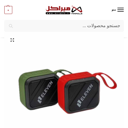
0
منو
جستجو
میراکل
/
کامپیوتر
/
قطعات جانبی
/
اسپیکر