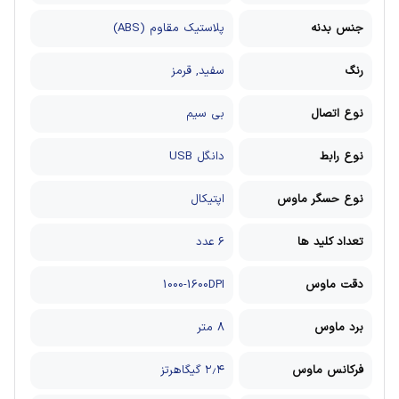
جنس بدنه
پلاستیک مقاوم (ABS)
رنگ
سفید, قرمز
نوع اتصال
بی سیم
نوع رابط
دانگل USB
نوع حسگر ماوس
اپتیکال
تعداد کلید ها
6 عدد
دقت ماوس
1000-1600DPI
برد ماوس
8 متر
فرکانس ماوس
۲٫۴ گیگاهرتز