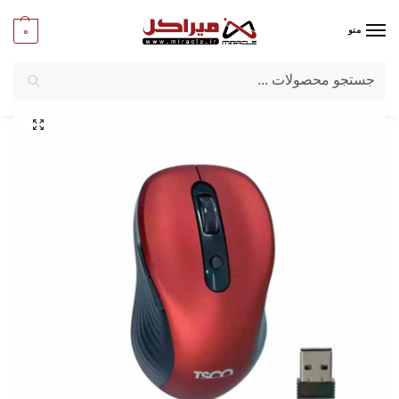
0
منو
جستجو
میراکل
/
کامپیوتر
/
قطعات جانبی
/
ماوس