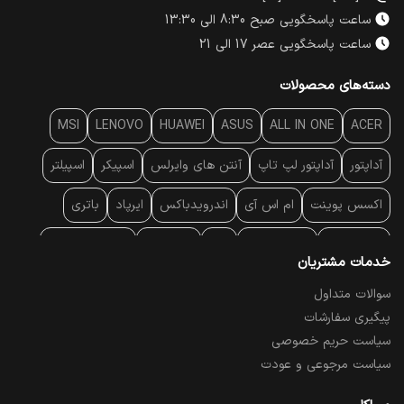
ساعت پاسخگویی صبح 8:30 الی 13:30
ساعت پاسخگویی عصر 17 الی 21
دسته‌های محصولات
MSI
LENOVO
HUAWEI
ASUS
ALL IN ONE
ACER
آداپتور
آداپتور لپ تاپ
آنتن‌ های وایرلس
اسپیکر
اسپیلتر
اکسس پوینت
ام اس آی
اندرویدباکس
ایرپاد
باتری
بارکد خوان
برند لپ تاپ
پاور
پاور بانک
پایه خنک کننده
خدمات مشتریان
پایه سقفی
پایه نگهدارنده
پچ کورد شبکه
پد موس
پردازنده
سوالات متداول
پیگیری سفارشات
پرده نمایش
پرینتر حرارتی
پرینتر لیبل - بارکد
پرینتر لیزری
سیاست حریم خصوصی
تبلت و موبایل
تجهیزات پسیو شبکه
تلفن رومیزی تحت شبکه
سیاست مرجوعی و عودت
تلویزیون
چراغ مطالعه
حافظه SSD
خمیر سیلیکون