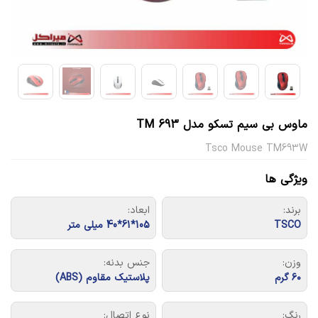
ماوس بی سیم تسکو مدل TM 693
Tsco Mouse TM693W
ویژگی ها
برند:
ابعاد:
TSCO
105*61*40 میلی متر
وزن:
جنس بدنه:
۶۰ گرم
پلاستیک مقاوم (ABS)
رنگ:
نوع اتصال: