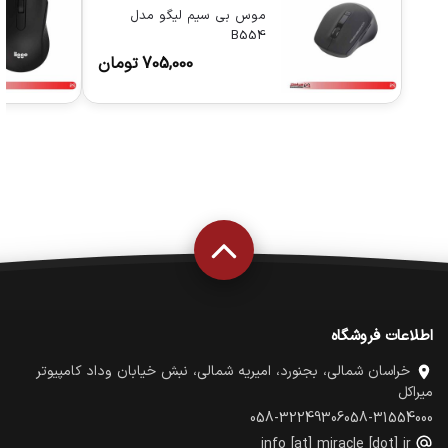
موس بی سیم لیگو مدل
B554
705,000
تومان
اطلاعات فروشگاه
خراسان شمالی، بجنورد، امیریه شمالی، نبش خیابان وداد کامپیوتر
میراکل
058-32249306
058-31554000
info [at] miracle [dot] ir