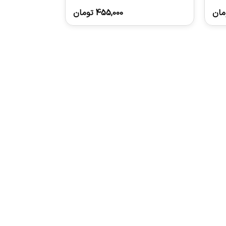
مان
455,000
تومان