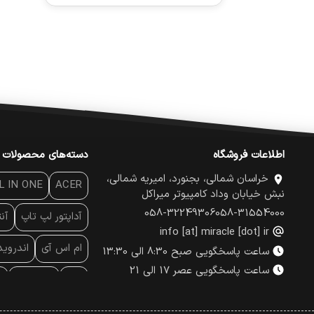
اطلاعات فروشگاه
دسته‌های محصولات
خراسان شمالی، بجنورد، امیریه شمالی،
L IN ONE
ACER
نبش خیابان وداد کامپیوتر میراکل
058-32249306
058-31554000
آداپتور لپ تاپ
آن
info [at] miracle [dot] ir
ام اس آی
اندروی
ساعت پاسخگویی صبح 8:30 الی 13:30
ساعت پاسخگویی عصر 17 الی 21
پاور
پاور بانک
پ
پچ کورد شبکه
پد