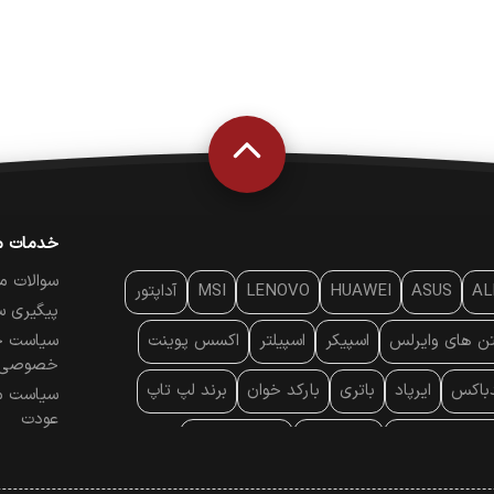
خدمات م
سوالات م
AL
ASUS
HUAWEI
LENOVO
MSI
آداپتور
پیگیری س
تن‌ های وایرلس
اسپیکر
اسپیلتر
اکسس پوینت
سیاست ح
خصوصی
دباکس
ایرپاد
باتری
بارکد خوان
برند لپ تاپ
سیاست م
عودت
ایه خنک کننده
پایه سقفی
پایه نگهدارنده
 موس
پردازنده
پرده نمایش
پرینتر حرارتی