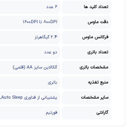
تعداد کلید ها
6 عدد
دقت ماوس
800DPI تا 1600DPI
فرکانس ماوس
2.4 گیگاهرتز
تعداد باتری
دو عدد
مشخصات باتری
آلکالاین سایز AA (قلمی)
منبع تغذیه
باتری
سایر مشخصات
پشتیبانی از فناوری Auto Sleep, دارای قابلیت تنظیم دقت ماوس (1000 – 1200 – 1600 DPI), دارای کلیدهای بی‌صدا, طراحی زیبا و ارگونومیک, کیفیت ساخت بالا
گارانتی
فورتیم