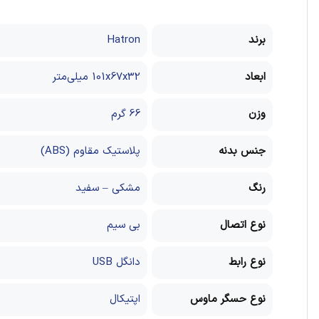
برند
Hatron
ابعاد
101x67x32 میلی‌متر
وزن
66 گرم
جنس بدنه
پلاستیک مقاوم (ABS)
رنگ
مشکی – سفید
نوع اتصال
بی سیم
نوع رابط
دانگل USB
نوع حسگر ماوس
اپتیکال