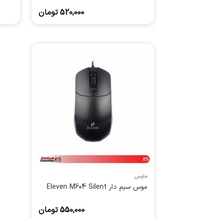
520,000
تومان
ماوس
موس سيم دار Eleven M604 Silent
550,000
تومان