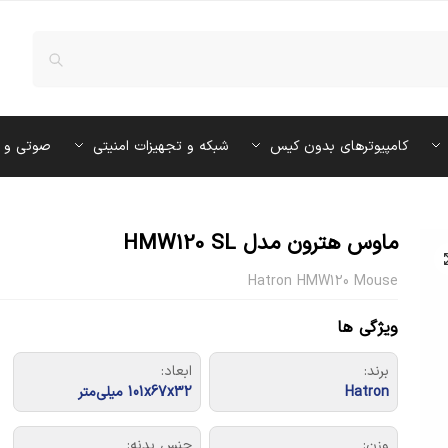
کامپیوترهای بدون کیس
شبکه و تجهیزات امنیتی
صوتی و 
ماوس هترون مدل HMW120 SL
Hatron HMW120 Mouse
ویژگی ها
برند:
ابعاد:
Hatron
101x67x32 میلی‌متر
وزن:
جنس بدنه: