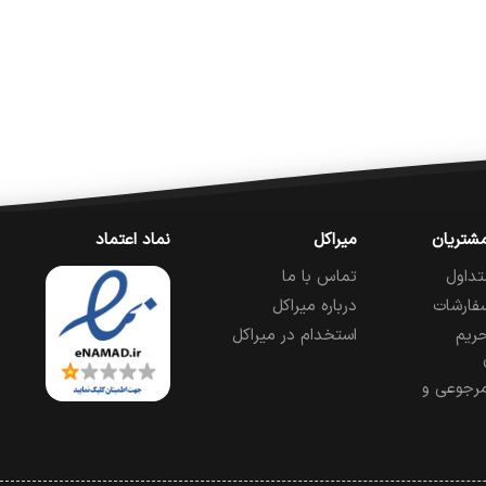
شتریان
میراکل
نماد اعتماد
تداول
تماس با ما
فارشات
درباره میراکل
ریم
استخدام در میراکل
رجوعی و