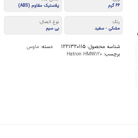
66 گرم
پلاستیک مقاوم (ABS)
رنگ:
نوع اتصال:
مشکی - سفید
بی سیم
شناسه محصول:
1221320115
دسته:
ماوس
برچسب:
Hatron HMW120