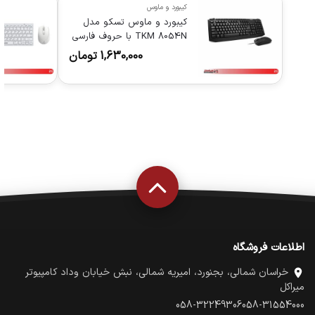
کیبورد و ماوس
کیبورد و ماوس تسکو مدل
TKM 8054N با حروف فارسی
1,630,000
تومان
اطلاعات فروشگاه
خراسان شمالی، بجنورد، امیریه شمالی، نبش خیابان وداد کامپیوتر
میراکل
058-32249306
058-31554000