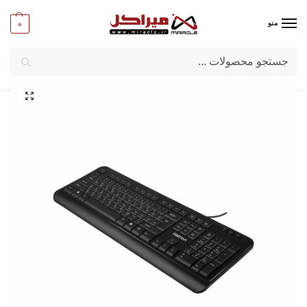
0
منو
جستجو
میراکل
/
کامپیوتر
/
قطعات جانبی
/
کیبورد و ماوس