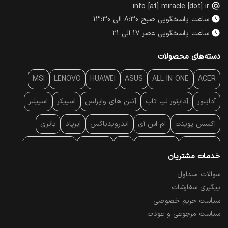
info [at] miracle [dot] ir
ساعت پاسخگویی صبح 8:30 الی 13:30
ساعت پاسخگویی عصر 17 الی 21
دسته‌های محصولات
MSI
LENOVO
HUAWEI
ASUS
ALL IN ONE
ACER
آداپتور
آداپتور لپ تاپ
آنتن‌ های وایرلس
اسپیکر
اسپیلتر
اکسس پوینت
ام اس آی
اندرویدباکس
ایرپاد
باتری
بارکد خوان
برند لپ تاپ
پاور
پاور بانک
پایه خنک کننده
خدمات مشتریان
پایه سقفی
پایه نگهدارنده
پچ کورد شبکه
پد موس
پردازنده
سوالات متداول
پیگیری سفارشات
پرده نمایش
پرینتر حرارتی
پرینتر لیبل - بارکد
پرینتر لیزری
سیاست حریم خصوصی
تبلت و موبایل
تجهیزات پسیو شبکه
تلفن رومیزی تحت شبکه
سیاست مرجوعی و عودت