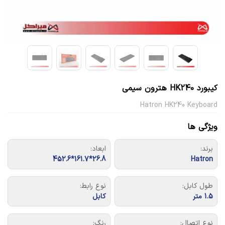
کیبورد HK240 هترون سیمی
Hatron HK240 Keyboard
ویژگی ها
برند:
ابعاد:
26.8*161.7*452.6
Hatron
طول کابل:
نوع رابط:
1.5 متر
کابل
نوع اتصال:
رنگ: