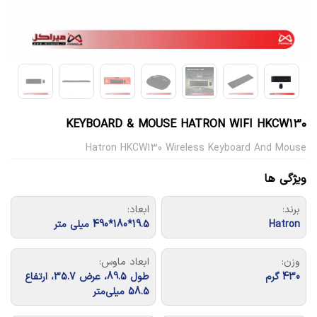
KEYBOARD & MOUSE HATRON WIFI HKCW130
Hatron HKCW130 Wireless Keyboard And Mouse
ویژگی ها
برند:
ابعاد:
Hatron
19.5*180*490 میلی متر
وزن:
ابعاد ماوس:
430 گرم
طول 89.5، عرض 35.7، ارتفاع
58.5 میلی‌متر