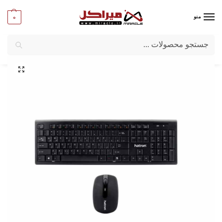
0
منو
جستجو
میراکل
/
کامپیوتر
/
قطعات جانبی
/
کیبورد و ماوس