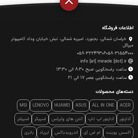
اطلاعات فروشگاه
خراسان شمالی، بجنورد، امیریه شمالی، نبش خیابان وداد کامپیوتر
میراکل
058-32249306
058-31554000
info [at] miracle [dot] ir
ساعت پاسخگویی صبح 8:30 الی 13:30
ساعت پاسخگویی عصر 17 الی 21
دسته‌های محصولات
MSI
LENOVO
HUAWEI
ASUS
ALL IN ONE
ACER
آداپتور
آداپتور لپ تاپ
آنتن‌ های وایرلس
اسپیکر
اسپیلتر
اکسس پوینت
ام اس آی
اندرویدباکس
ایرپاد
باتری