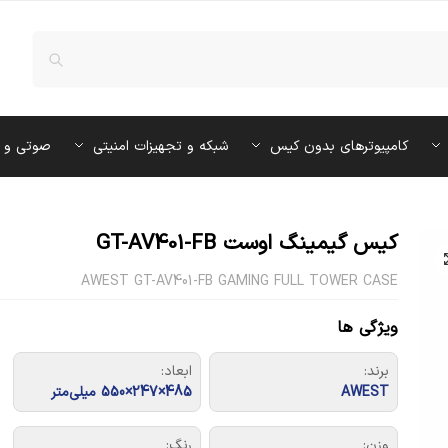
کامپیوترهای بدون کیس
شبکه و تجهیزات امنیتی
صوتی و 
کیس گیمینگ اوست GT-AV401-FB
AWEST GT-AV401-FB GAMING FULL TOWER CASE
ویژگی ها
برند:
ابعاد:
AWEST
485×247×550 میلی‌متر
وزن:
رنگ: