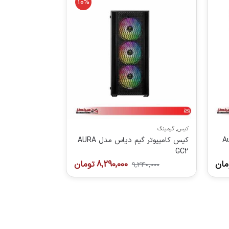
10%
کیس
,
گیمینگ
دیاس مدل Aura
کیس کامپیوتر گیم دیاس مدل AURA
GC2
مان
8,290,000
تومان
9,240,000