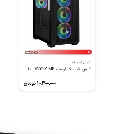
کیس
,
گیمینگ
کیس گیمینگ اوست GT-AV302 MB
10,400,000
تومان