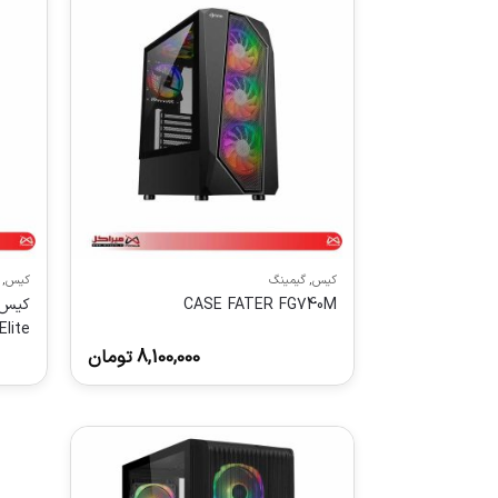
کیس
,
گیمینگ
کیس
,
CASE FATER FG740M
Elite سفید
8,100,000
تومان