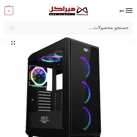
0
منو
جستجو
میراکل
/
کامپیوتر
/
قطعات اصلی
/
کیس