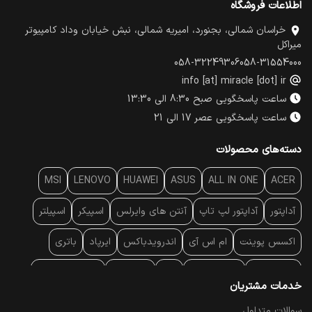
اطلاعات فروشگاه
خراسان شمالی، بجنورد، امیریه شمالی، نبش خیابان وداد کامپیوتر
میراکل
058-32249306
058-31554000
info [at] miracle [dot] ir
ساعت پاسخگویی صبح 8:30 الی 13:30
ساعت پاسخگویی عصر 17 الی 21
دسته‌های محصولات
MSI
LENOVO
HUAWEI
ASUS
ALL IN ONE
ACER
آداپتور
آداپتور لپ تاپ
آنتن‌ های وایرلس
اسپیکر
اسپیلتر
اکسس پوینت
ام اس آی
اندرویدباکس
ایرپاد
باتری
بارکد خوان
برند لپ تاپ
پاور
پاور بانک
پایه خنک کننده
خدمات مشتریان
پایه سقفی
پایه نگهدارنده
پچ کورد شبکه
پد موس
پردازنده
سوالات متداول