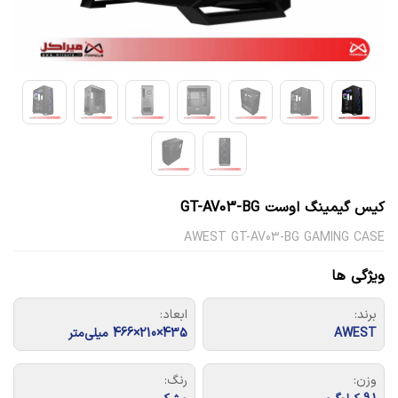
کیس گیمینگ اوست GT-AV03-BG
AWEST GT-AV03-BG GAMING CASE
ویژگی ها
برند:
ابعاد:
AWEST
435×210×466 میلی‌متر
وزن:
رنگ: