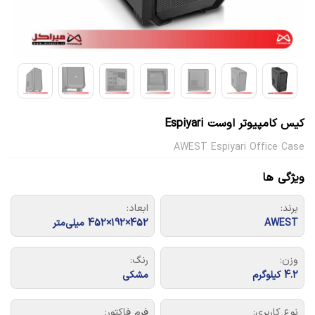
کیس کامپیوتر اوست Espiyari
AWEST Espiyari Office Case
ویژگی ها
برند:
ابعاد:
AWEST
452×192×452 میلی‌متر
وزن:
رنگ:
4.2 کیلوگرم
مشکی
نوع کاربری:
فرم فاکتور: