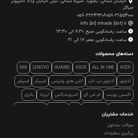
خراسان شمالی، بجنورد، امیریه شمالی، نبش خیابان وداد کامپیوتر
میراکل
058-32249306
058-31554000
info [at] miracle [dot] ir
ساعت پاسخگویی صبح 8:30 الی 13:30
ساعت پاسخگویی عصر 17 الی 21
دسته‌های محصولات
MSI
LENOVO
HUAWEI
ASUS
ALL IN ONE
ACER
آداپتور
آداپتور لپ تاپ
آنتن‌ های وایرلس
اسپیکر
اسپیلتر
اکسس پوینت
ام اس آی
اندرویدباکس
ایرپاد
باتری
بارکد خوان
برند لپ تاپ
پاور
پاور بانک
پایه خنک کننده
خدمات مشتریان
پایه سقفی
پایه نگهدارنده
پچ کورد شبکه
پد موس
پردازنده
سوالات متداول
پیگیری سفارشات
پرده نمایش
پرینتر حرارتی
پرینتر لیبل - بارکد
پرینتر لیزری