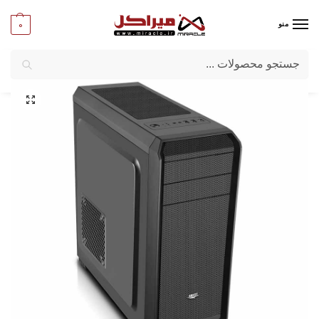
0
منو
جستجو
میراکل
/
کامپیوتر
/
قطعات اصلی
/
کیس