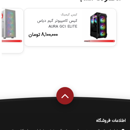
کیس
,
گیمینگ
%
کیس کامپیوتر گیم دیاس
AURA GC1 ELITE
8,100,000
تومان
اطلاعات فروشگاه