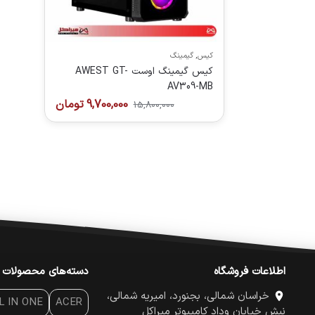
کیس
,
گیمینگ
کیس گیمینگ اوست AWEST GT-
AV309-MB
9,700,000
تومان
15,800,000
اطلاعات فروشگاه
دسته‌های محصولات
خراسان شمالی، بجنورد، امیریه شمالی،
L IN ONE
ACER
نبش خیابان وداد کامپیوتر میراکل