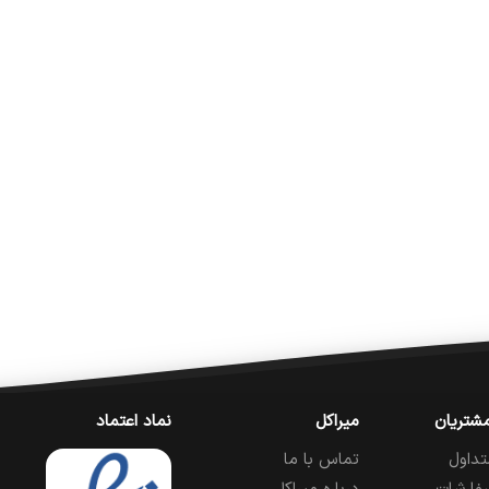
شتریان
میراکل
نماد اعتماد
تداول
تماس با ما