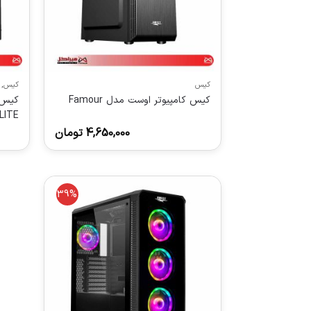
کیس
کیس
,
کیس کامپیوتر اوست مدل Famour
کیس 
LITE
4,650,000
تومان
39%