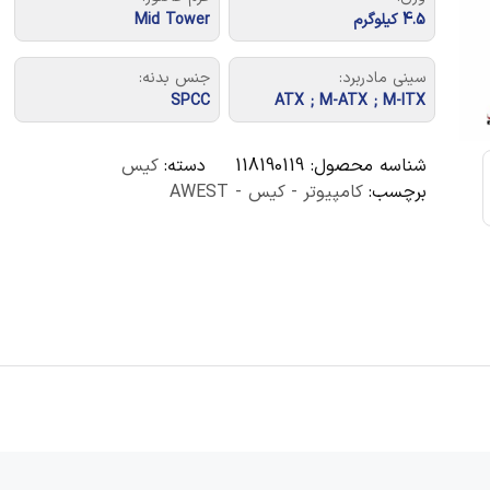
4.5 کیلوگرم
Mid Tower
سینی مادربرد:
جنس بدنه:
SPCC
ATX ; M-ATX ; M-ITX
شناسه محصول:
118190119
دسته:
کیس
برچسب:
کامپیوتر - کیس - AWEST