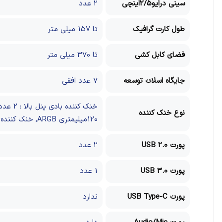
سینی درایو2/5اینچی
2 عدد
طول کارت گرافیک
تا 157 میلی متر
فضای کابل کشی
تا 370 میلی متر
جایگاه اسلات توسعه
7 عدد افقی
نوع خنک کننده
120میلیمتری ARGB, خنک کننده مایع پنل پشت : پشتیبانی از رادیاتور 120میلیمتری, خنک کننده مایع پنل جلو : پشتیبانی از رادیاتور 240میلیمتری
پورت USB 2.0
2 عدد
پورت USB 3.0
1 عدد
پورت USB Type-C
ندارد