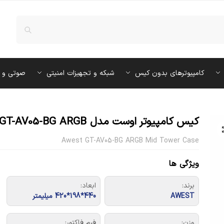
کامپیوترهای بدون کیس
شبکه و تجهیزات امنیتی
صوتی و 
کیس کامپیوتر اوست مدل GT-AV05-BG ARGB
Awest GT-AV05-BG ARGB Mid Tower Case
ویژگی ها
برند:
ابعاد:
AWEST
440*198*420 میلیمتر
وزن:
فرم فاکتور: