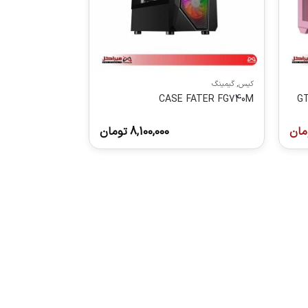
کیس
,
گیمینگ
GT-AQ12-
CASE FATER FG740M
مان
8,100,000
تومان