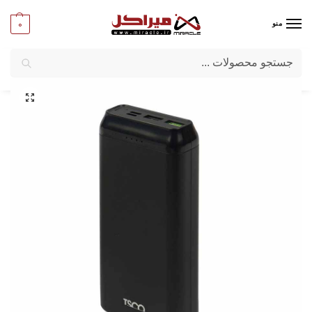
0
منو
جستجو
میراکل
/
کامپیوتر
/
قطعات جانبی
/
پاور بانک