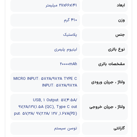
ابعاد
27x66x141 میلیمتر
وزن
410 گرم
جنس
پلاستیک
نوع باتری
لیتیوم پلیمری
مشخصات باتری
20000mAh
MICRO INPUT: 5V.2A/9V.2A TYPE C
ولتاژ ، جریان ورودی
INPUT: 5V.2A/9V.2A
USB, 1 Output: 5V,4.5A/
ولتاژ ، جریان خروجی
9V,2A/12V,1.5A (QC), Type C out
put: 5V,3A/ 9V,2.2A/ 12V ,1.67A(PD)
گارانتی
توسن سیستم