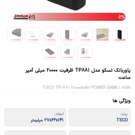
پاوربانک تسکو مدل TP881 ظرفیت 20000 میلی آمپر
ساعت
mAh ا TSCO TP-881 20000mAh POWER BANK
ویژگی ها
برند:
ابعاد:
TSCO
27x66x141 میلیمتر