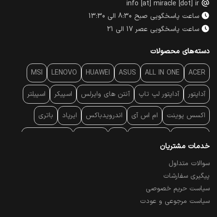
info [at] miracle [dot] ir
ساعت پاسخگویی صبح 8:30 الی 13:30
ساعت پاسخگویی عصر 17 الی 21
دسته‌های محصولات
MSI
LENOVO
HUAWEI
ASUS
ALL IN ONE
ACER
آداپتور
آداپتور لپ تاپ
آنتن‌ های وایرلس
اسپیکر
اسپیلتر
اکسس پوینت
ام اس آی
اندرویدباکس
ایرپاد
باتری
بارکد خوان
برند لپ تاپ
پاور
پاور بانک
پایه خنک کننده
خدمات مشتریان
پایه سقفی
پایه نگهدارنده
پچ کورد شبکه
پد موس
پردازنده
سوالات متداول
پیگیری سفارشات
پرده نمایش
پرینتر حرارتی
پرینتر لیبل - بارکد
پرینتر لیزری
سیاست حریم خصوصی
تبلت و موبایل
تجهیزات پسیو شبکه
تلفن رومیزی تحت شبکه
سیاست مرجوعی و عودت