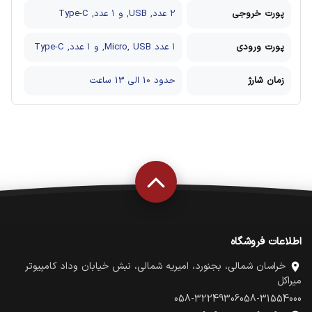
پورت خروجی
۲ عدد, USB, و ۱ عدد, Type-C
پورت ورودی
۱ عدد Micro, USB, و ۱ عدد, Type-C
زمان شارژ
حدود 10 الی 13 ساعت
اطلاعات فروشگاه
خراسان شمالی، بجنورد، امیریه شمالی، نبش خیابان وداد کامپیوتر
میراکل
058-32249306
058-31554000