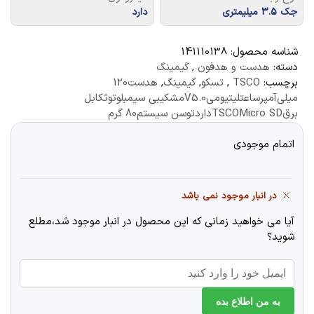
جک 3.5 میلیمتری
دارد
شناسه محصول:
141110138
دسته:
هدست و هدفون
,
گیمینگ
برچسب:
TSCO
,
تسکو
,
گیمینگ
,
هدست120
میلی‌آمپرساعتلیتیومیV5.0مشکیبی سیمبلوتوثکابل
برقTSCOMicro SDداردتوسن سیستم80 گرم
اتمام موجودی
در انبار موجود نمی باشد
آیا می خواهید زمانی که این محصول در انبار موجود شد،مطلع
شوید؟
به من اطلاع بده