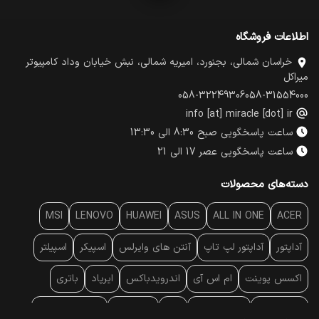
اطلاعات فروشگاه
خراسان شمالی، بجنورد، امیریه شمالی، نبش خیابان وداد کامپیوتر
میراکل
058-32249306
058-31554000
info [at] miracle [dot] ir
ساعت پاسخگویی صبح 8:30 الی 13:30
ساعت پاسخگویی عصر 17 الی 21
دسته‌های محصولات
MSI
LENOVO
HUAWEI
ASUS
ALL IN ONE
ACER
آداپتور
آداپتور لپ تاپ
آنتن‌ های وایرلس
اسپیکر
اسپیلتر
اکسس پوینت
ام اس آی
اندرویدباکس
ایرپاد
باتری
بارکد خوان
برند لپ تاپ
پاور
پاور بانک
پایه خنک کننده