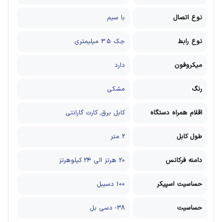
نوع اتصال
با سیم
نوع رابط
جک 3.5 میلیمتری
میکروفون
دارد
رنگ
مشکی
اقلام همراه دستگاه
کابل برق, کارت گارانتی
طول کابل
2 متر
دامنه فرکانس
20 هرتز الی 24 کیلوهرتز
حساسیت اسپیکر
100 دسیبل
حساسیت
38- دسی‌ بل