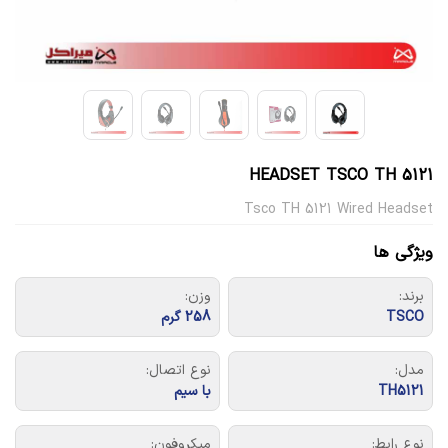
HEADSET TSCO TH 5121
Tsco TH 5121 Wired Headset
ویژگی ها
برند:
وزن:
TSCO
258 گرم
مدل:
نوع اتصال:
TH5121
با سیم
نوع رابط:
میکروفون: