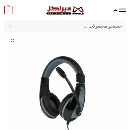
0
منو
جستجو
میراکل
/
کامپیوتر
/
قطعات جانبی
/
هدست و هدفون