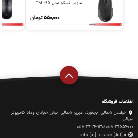
ماوس تسکو مدل TM 295
550,000
تومان
اطلاعات فروشگاه
خراسان شمالی، بجنورد، امیریه شمالی، نبش خیابان وداد کامپیوتر
میراکل
058-32249306
058-31554000
info [at] miracle [dot] ir