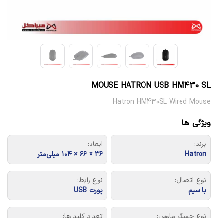
MOUSE HATRON USB HM430 SL
Hatron HM430SL Wired Mouse
ویژگی ها
برند:
ابعاد:
Hatron
۳۶ × ۶۶ × ۱۰۴ میلی‌متر
نوع اتصال:
نوع رابط:
با سیم
پورت USB
نوع حسگر ماوس:
تعداد کلید ها: