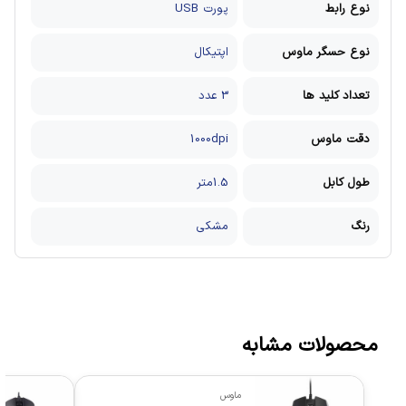
نوع رابط
پورت USB
نوع حسگر ماوس
اپتیکال
تعداد کلید ها
3 عدد
دقت ماوس
1000dpi
طول کابل
1.5متر
رنگ
مشکی
محصولات مشابه
ماوس