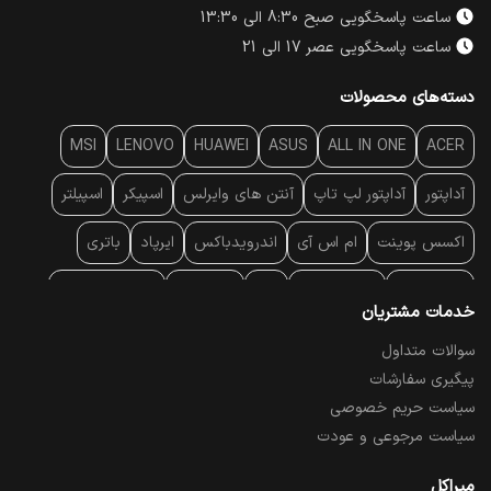
ساعت پاسخگویی صبح 8:30 الی 13:30
ساعت پاسخگویی عصر 17 الی 21
دسته‌های محصولات
MSI
LENOVO
HUAWEI
ASUS
ALL IN ONE
ACER
آداپتور
آداپتور لپ تاپ
آنتن‌ های وایرلس
اسپیکر
اسپیلتر
اکسس پوینت
ام اس آی
اندرویدباکس
ایرپاد
باتری
بارکد خوان
برند لپ تاپ
پاور
پاور بانک
پایه خنک کننده
خدمات مشتریان
پایه سقفی
پایه نگهدارنده
پچ کورد شبکه
پد موس
پردازنده
سوالات متداول
پیگیری سفارشات
پرده نمایش
پرینتر حرارتی
پرینتر لیبل - بارکد
پرینتر لیزری
سیاست حریم خصوصی
تبلت و موبایل
تجهیزات پسیو شبکه
تلفن رومیزی تحت شبکه
سیاست مرجوعی و عودت
تلویزیون
چراغ مطالعه
حافظه SSD
خمیر سیلیکون
میراکل