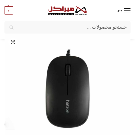
0
منو
جستجو
میراکل
/
کامپیوتر
/
قطعات جانبی
/
ماوس