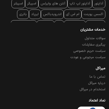
آداپتور
آداپتور لپ تاپ
آنتن‌ های وایرلس
اسپیکر
اسپیلتر
اکسس پوینت
ام اس آی
اندرویدباکس
ایرپاد
باتری
بارکد خوان
برند لپ تاپ
پاور
پاور بانک
پایه خنک کننده
خدمات مشتریان
پایه سقفی
پایه نگهدارنده
پچ کورد شبکه
پد موس
پردازنده
سوالات متداول
پیگیری سفارشات
پرده نمایش
پرینتر حرارتی
پرینتر لیبل - بارکد
پرینتر لیزری
سیاست حریم خصوصی
تبلت و موبایل
تجهیزات پسیو شبکه
تلفن رومیزی تحت شبکه
سیاست مرجوعی و عودت
تلویزیون
چراغ مطالعه
حافظه SSD
خمیر سیلیکون
میراکل
تماس با ما
درایو نوری
درایو نوری اکسترنال
دستگاه حضور غیاب
درباره میراکل
دستگاه ضبط تصاویر
دسته بازی
دوربین مدار بسته
رک
استخدام در میراکل
رم کامپیوتر
رم لپ تاپ
ریبون و رول حرارتی
ساعت هوشمند
نماد اعتماد