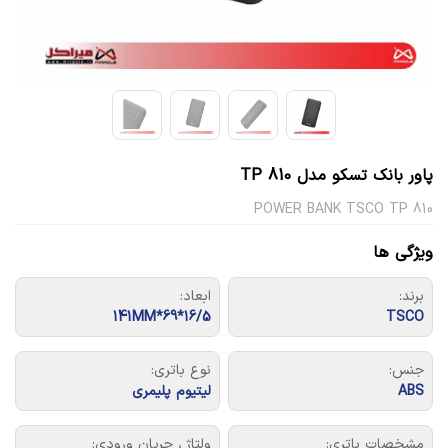
پاور بانک تسکو مدل TP 810
POWER BANK TSCO TP 810
ویژگی ها
برند:
ابعاد:
16/5*69*141MM
TSCO
جنس:
نوع باتری:
ABS
لیتیوم پلیمری
مشخصات باتری:
ولتاژ ، جریان ورودی: