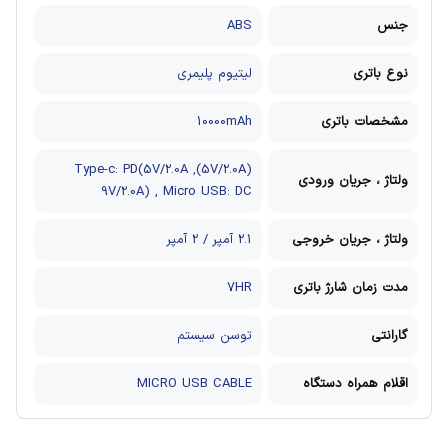
جنس
ABS
نوع باتری
لیتیوم پلیمری
مشخصات باتری
10000mAh
(5V/2.0A)Type-c: PD(5V/2.0A ,
ولتاژ ، جریان ورودی
9V/2.0A) , Micro USB: DC
ولتاژ ، جریان خروجی
2.1 آمپر / 2 آمپر
مدت زمان شارژ باتری
7HR
گارانتی
توسن سیستم
اقلام همراه دستگاه
MICRO USB CABLE