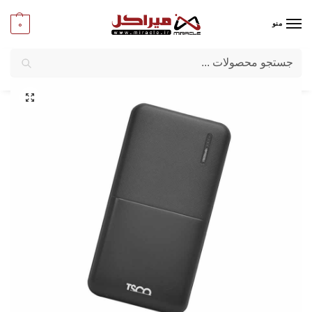
0
منو
جستجو
میراکل
/
کامپیوتر
/
قطعات جانبی
/
پاور بانک