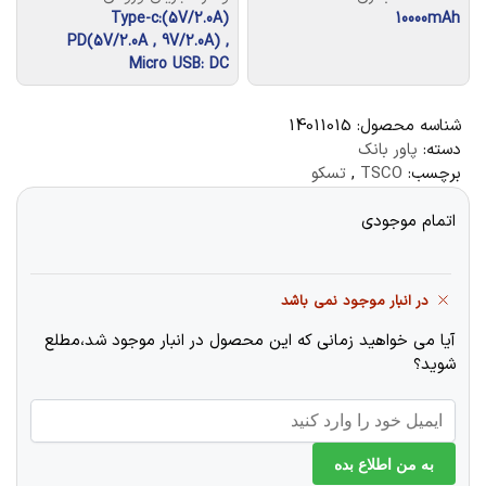
(5V/2.0A)Type-c:
10000mAh
PD(5V/2.0A , 9V/2.0A) ,
Micro USB: DC
شناسه محصول:
14011015
دسته:
پاور بانک
برچسب:
TSCO
,
تسکو
اتمام موجودی
در انبار موجود نمی باشد
آیا می خواهید زمانی که این محصول در انبار موجود شد،مطلع
شوید؟
به من اطلاع بده