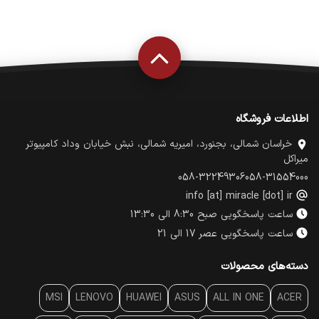
اطلاعات فروشگاه
خراسان شمالی، بجنورد، امیریه شمالی، نبش خیابان وداد کامپیوتر
میراکل
058-32249306
058-31554000
info [at] miracle [dot] ir
ساعت پاسخگویی صبح 8:30 الی 13:30
ساعت پاسخگویی عصر 17 الی 21
دسته‌های محصولات
MSI
LENOVO
HUAWEI
ASUS
ALL IN ONE
ACER