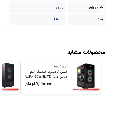
باکس پاور
پایین
برند
FATER
محصولات مشابه
کیس
,
گیمینگ
%
کیس کامپیوتر گیمینگ گیم
دیاس مدل AURA GC5 ELITE
ARGB
7,300,000
تومان