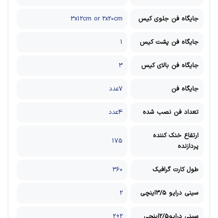
جایگاه فن جلوی کیس
3x12cm or 2x20cm
جایگاه فن پشت کیس
1
جایگاه فن بالای کیس
3
جایگاه فن
7عدد
تعداد فن نصب شده
4عدد
ارتفاع خنک کننده
175
پردازنده
طول کارت گرافیک
360
سینی درایو 3/5اینچی
2
سینی درایو2/5اینچی
2+2