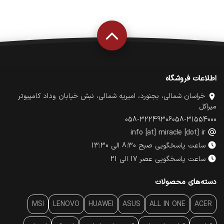
اطلاعات فروشگاه
خراسان شمالی، بجنورد، امیریه شمالی، نبش خیابان وداد کامپیوتر
میراکل
058-32249306
058-31554000
info [at] miracle [dot] ir
ساعت پاسخگویی صبح 8:30 الی 13:30
ساعت پاسخگویی عصر 17 الی 21
دسته‌های محصولات
MSI
LENOVO
HUAWEI
ASUS
ALL IN ONE
ACER