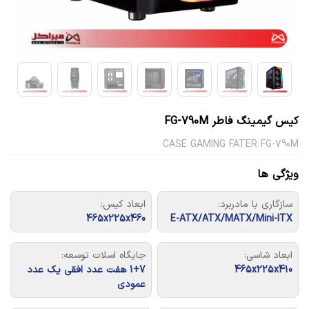
کیس گیمینگ فاطر FG-790M
CASE GAMING FATER FG-790M
ویژگی ها
سازگاری با مادربرد:
ابعاد کیس:
465x225x460
E-ATX/ATX/MATX/Mini-ITX
ابعاد شاسی:
جایگاه اسلات توسعه:
465x225x410
1+7 هفت عدد افقی یک عدد
عمودی