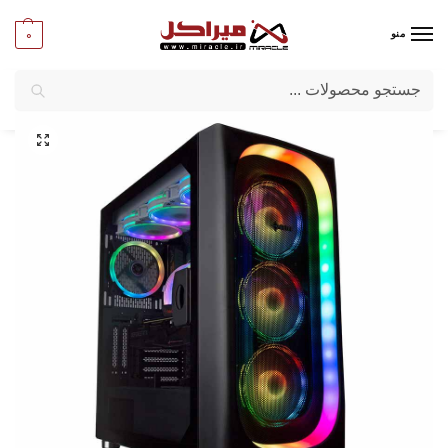
0
منو
جستجو
میراکل
/
کامپیوتر
/
قطعات اصلی
/
کیس