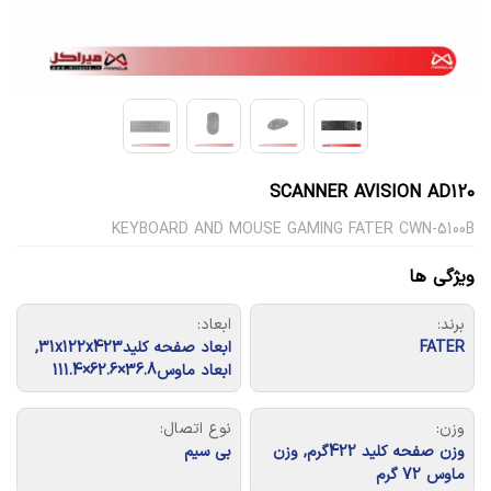
SCANNER AVISION AD120
KEYBOARD AND MOUSE GAMING FATER CWN-5100B
ویژگی ها
برند:
ابعاد:
FATER
ابعاد صفحه کلید31x122x423,
ابعاد ماوس36.8×62.6×111.4
وزن:
نوع اتصال:
وزن صفحه کلید 422گرم, وزن
بی سیم
ماوس 72 گرم