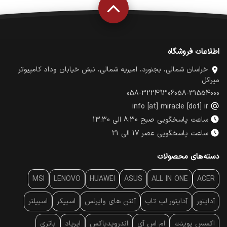
اطلاعات فروشگاه
خراسان شمالی، بجنورد، امیریه شمالی، نبش خیابان وداد کامپیوتر
میراکل
058-32249306
058-31554000
info [at] miracle [dot] ir
ساعت پاسخگویی صبح 8:30 الی 13:30
ساعت پاسخگویی عصر 17 الی 21
دسته‌های محصولات
MSI
LENOVO
HUAWEI
ASUS
ALL IN ONE
ACER
آداپتور
آداپتور لپ تاپ
آنتن‌ های وایرلس
اسپیکر
اسپیلتر
اکسس پوینت
ام اس آی
اندرویدباکس
ایرپاد
باتری