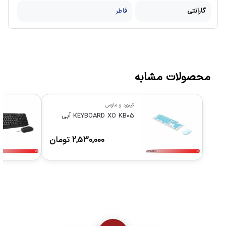
گارانتی
فاطر
محصولات مشابه
کیبورد و ماوس
KEYBOARD XO KB05 آبی
2,530,000
تومان