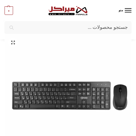
0
منو
جستجو
میراکل
/
کامپیوتر
/
قطعات جانبی
/
کیبورد و ماوس