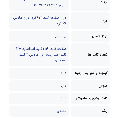
ابعاد
ماوس36.8×62.6×111.4
وزن صفحه کلید 422گرم, وزن ماوس
وزن
72 گرم
نوع اتصال
بی سیم
صفحه کلید: 104 کلید استاندارد +12
تعداد کلید ها
کلید چند رسانه ای, ماوس:3 کلید
استاندارد
کیبورد با نور پس زمینه
دارد
ماوس
دارد
کلید روشن و خاموش
دارد
رنگ
مشکی