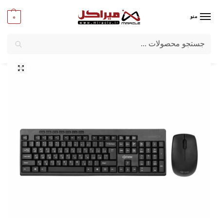
0
منو
جستجو
میراکل
/
کامپیوتر
/
قطعات جانبی
/
کیبورد و ماوس