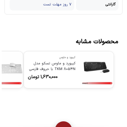
گارانتی
7 روز مهلت تست
محصولات مشابه
کیبورد و ماوس
کیبورد و ماوس تسکو مدل
TKM 8054N با حروف فارسی
1,630,000
تومان