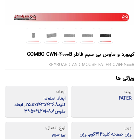
کیبورد و ماوس بی سیم فاطر COMBO CWN-4000B
KEYBOARD AND MOUSE FATER CWN-4000B
ویژگی ها
برند:
ابعاد:
FATER
ابعاد صفحه
کلید25.5x143x436.8, ابعاد
ماوس108.8×61.2×39.5
وزن:
نوع اتصال:
وزن صفحه کلید414گرم, وزن
بی سیم