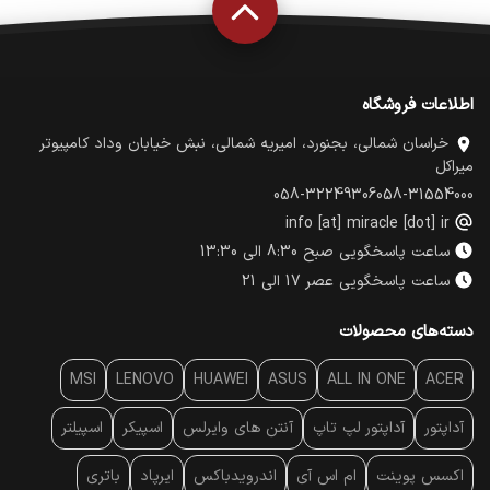
اطلاعات فروشگاه
خراسان شمالی، بجنورد، امیریه شمالی، نبش خیابان وداد کامپیوتر
میراکل
058-32249306
058-31554000
info [at] miracle [dot] ir
ساعت پاسخگویی صبح 8:30 الی 13:30
ساعت پاسخگویی عصر 17 الی 21
دسته‌های محصولات
MSI
LENOVO
HUAWEI
ASUS
ALL IN ONE
ACER
آداپتور
آداپتور لپ تاپ
آنتن‌ های وایرلس
اسپیکر
اسپیلتر
اکسس پوینت
ام اس آی
اندرویدباکس
ایرپاد
باتری