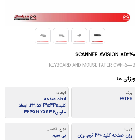
SCANNER AVISION AD240
KEYBOARD AND MOUSE FATER CWN-5000B
ویژگی ها
برند:
ابعاد:
FATER
ابعاد صفحه
کلید23.5x149x445, ابعاد
ماوس36.4X61.2X113.6
وزن:
نوع اتصال:
وزن صفحه کلید 460 گرم, وزن
بی سیم