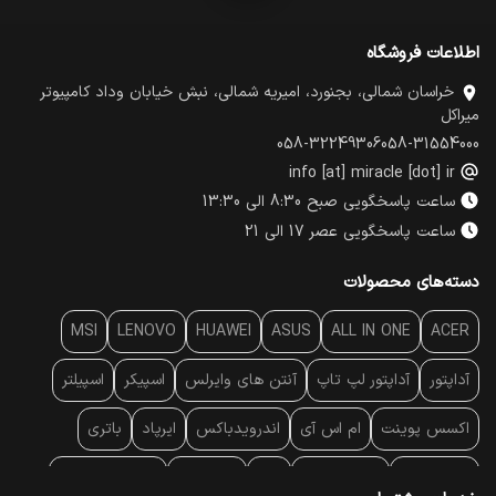
اطلاعات فروشگاه
خراسان شمالی، بجنورد، امیریه شمالی، نبش خیابان وداد کامپیوتر
میراکل
058-32249306
058-31554000
info [at] miracle [dot] ir
ساعت پاسخگویی صبح 8:30 الی 13:30
ساعت پاسخگویی عصر 17 الی 21
دسته‌های محصولات
MSI
LENOVO
HUAWEI
ASUS
ALL IN ONE
ACER
آداپتور
آداپتور لپ تاپ
آنتن‌ های وایرلس
اسپیکر
اسپیلتر
اکسس پوینت
ام اس آی
اندرویدباکس
ایرپاد
باتری
بارکد خوان
برند لپ تاپ
پاور
پاور بانک
پایه خنک کننده