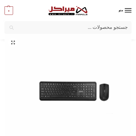
0
منو
جستجو
میراکل
/
کامپیوتر
/
قطعات جانبی
/
کیبورد و ماوس