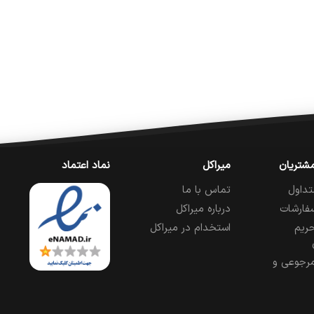
شتریان
میراکل
نماد اعتماد
تداول
تماس با ما
فارشات
درباره میراکل
ریم
استخدام در میراکل
رجوعی و