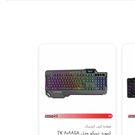
صفحه کلید
,
گیمینگ
کیبورد تسکو مدل TK 8088GA