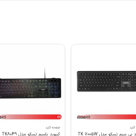
کلید
صفحه کلید
 بی سیم تسکو مدل TK 7005W
کیبورد باسیم تسکو مدل TK8049