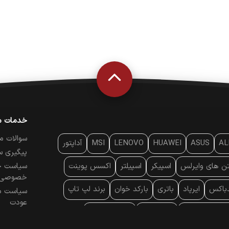
خدمات م
سوالات م
AL
ASUS
HUAWEI
LENOVO
MSI
آداپتور
پیگیری س
تن‌ های وایرلس
اسپیکر
اسپیلتر
اکسس پوینت
سیاست ح
خصوصی
دباکس
ایرپاد
باتری
بارکد خوان
برند لپ تاپ
سیاست م
عودت
ایه خنک کننده
پایه سقفی
پایه نگهدارنده