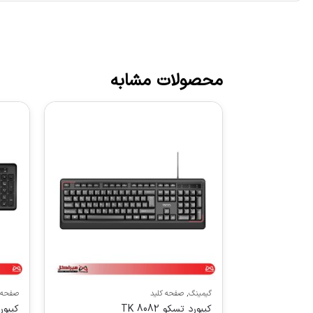
محصولات مشابه
گیمینگ
,
صفحه کلید
صفحه 
کیبورد تسکو TK 8082
کیبورد