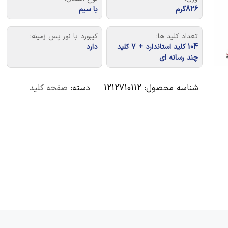
826گرم
با سیم
تعداد کلید ها:
کیبورد با نور پس زمینه:
104 کلید استاندارد + 7 کلید
دارد
چند رسانه ای
شناسه محصول:
1212710112
دسته:
صفحه کلید