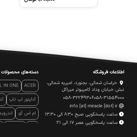
اطلاعات فروشگاه
دسته‌های محصولات
خراسان شمالی، بجنورد، امیریه شمالی،
L IN ONE
ACER
نبش خیابان وداد کامپیوتر میراکل
058-32249306
058-31554000
آداپتور لپ تاپ
آن
info [at] miracle [dot] ir
ام اس آی
اندروی
ساعت پاسخگویی صبح 8:30 الی 13:30
ساعت پاسخگویی عصر 17 الی 21
پاور
پاور بانک
پ