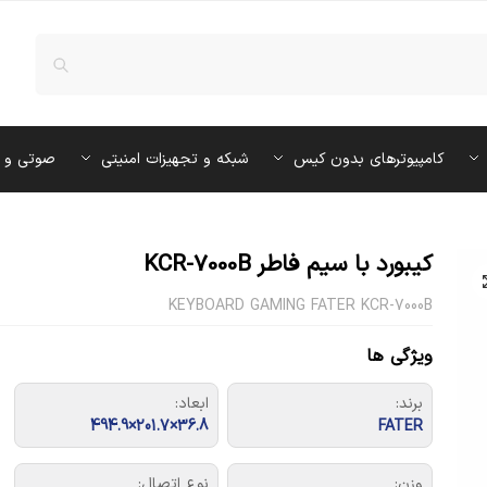
کامپیوترهای بدون کیس
شبکه و تجهیزات امنیتی
صوتی و 
کیبورد با سیم فاطر KCR-7000B
KEYBOARD GAMING FATER KCR-7000B
ویژگی ها
برند:
ابعاد:
36.8×201.7×494.9
FATER
وزن:
نوع اتصال: