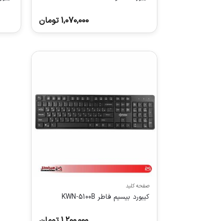
1,070,000
تومان
صفحه کلید
کیبورد بیسیم فاطر KWN-5100B
1,200,000
تومان