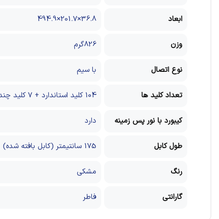
ابعاد
36.8×201.7×494.9
وزن
826گرم
نوع اتصال
با سیم
تعداد کلید ها
104 کلید استاندارد + 7 کلید چند رسانه ای
کیبورد با نور پس زمینه
دارد
طول کابل
175 سانتیمتر (کابل بافته شده)
رنگ
مشکی
گارانتی
فاطر