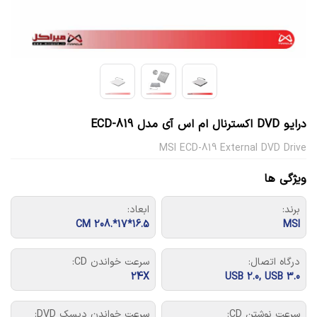
درایو DVD اکسترنال ام اس آی مدل ECD-819
MSI ECD-819 External DVD Drive
ویژگی ها
برند:
ابعاد:
16.5*17*.208 CM
MSI
درگاه اتصال:
سرعت خواندن CD:
24X
USB 2.0, USB 3.0
سرعت نوشتن CD:
سرعت خواندن دیسک DVD: