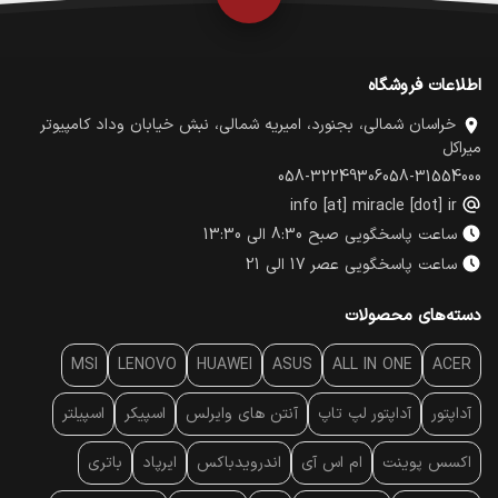
اطلاعات فروشگاه
خراسان شمالی، بجنورد، امیریه شمالی، نبش خیابان وداد کامپیوتر
میراکل
058-32249306
058-31554000
info [at] miracle [dot] ir
ساعت پاسخگویی صبح 8:30 الی 13:30
ساعت پاسخگویی عصر 17 الی 21
دسته‌های محصولات
MSI
LENOVO
HUAWEI
ASUS
ALL IN ONE
ACER
آداپتور
آداپتور لپ تاپ
آنتن‌ های وایرلس
اسپیکر
اسپیلتر
اکسس پوینت
ام اس آی
اندرویدباکس
ایرپاد
باتری