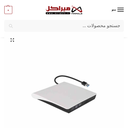
0
منو
جستجو
میراکل
/
کامپیوتر
/
قطعات اصلی
/
درایو نوری