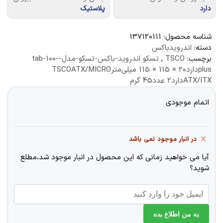
دارد
پلاستیک
شناسه محصول:
137120111
دسته:
اندرویدباکس
برچسب:
TSCO
,
تسکو اندروید-باکس-تسکو-مدل-tab-100-
plusدارد20 × 115 × 115 میلی‌مترTSCOATX/MICRO
ATX/ITXدارد2 عدد45 گرم
اتمام موجودی
در انبار موجود نمی باشد
آیا می خواهید زمانی که این محصول در انبار موجود شد،مطلع
شوید؟
به من اطلاع بده