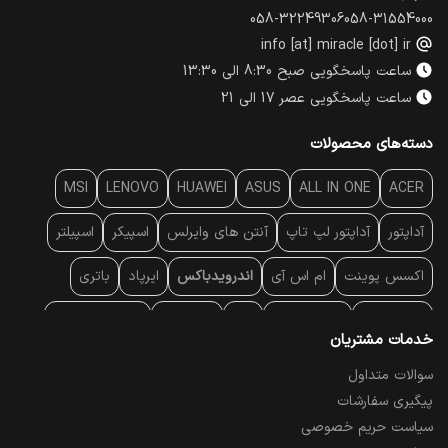
058-32249306
058-31554000
info [at] miracle [dot] ir
ساعت پاسخگویی صبح 8:30 الی 13:30
ساعت پاسخگویی عصر 17 الی 21
دسته‌های محصولات
MSI
LENOVO
HUAWEI
ASUS
ALL IN ONE
ACER
آداپتور
آداپتور لپ تاپ
آنتن‌ های وایرلس
اسپیکر
اسپیلتر
اکسس پوینت
ام اس آی
اندرویدباکس
ایرپاد
باتری
بارکد خوان
برند لپ تاپ
پاور
پاور بانک
پایه خنک کننده
خدمات مشتریان
پایه سقفی
پایه نگهدارنده
پچ کورد شبکه
پد موس
پردازنده
سوالات متداول
پیگیری سفارشات
پرده نمایش
پرینتر حرارتی
پرینتر لیبل - بارکد
پرینتر لیزری
سیاست حریم خصوصی