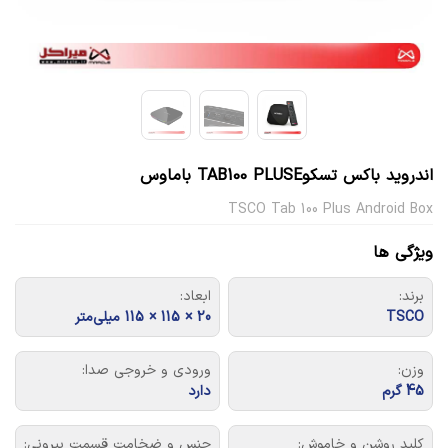
اندروید باکس تسکوTAB100 PLUSE باماوس
TSCO Tab 100 Plus Android Box
ویژگی ها
برند:
ابعاد:
TSCO
20 × 115 × 115 میلی‌متر
وزن:
ورودی و خروجی صدا:
45 گرم
دارد
کلید روشن و خاموش:
جنس و ضخامت قسمت بیرونی: