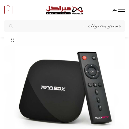
0
منو
جستجو
میراکل
/
اندرویدباکس