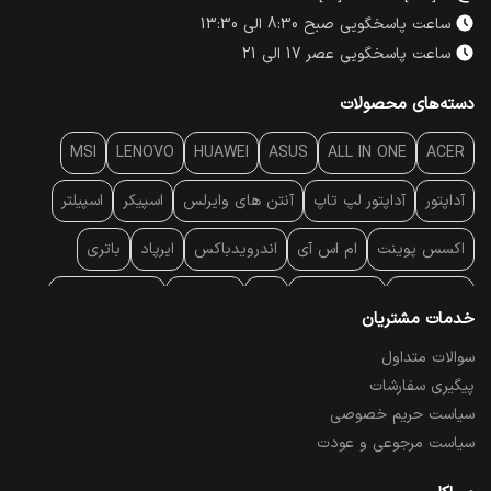
ساعت پاسخگویی صبح 8:30 الی 13:30
ساعت پاسخگویی عصر 17 الی 21
دسته‌های محصولات
MSI
LENOVO
HUAWEI
ASUS
ALL IN ONE
ACER
آداپتور
آداپتور لپ تاپ
آنتن‌ های وایرلس
اسپیکر
اسپیلتر
اکسس پوینت
ام اس آی
اندرویدباکس
ایرپاد
باتری
بارکد خوان
برند لپ تاپ
پاور
پاور بانک
پایه خنک کننده
خدمات مشتریان
پایه سقفی
پایه نگهدارنده
پچ کورد شبکه
پد موس
پردازنده
سوالات متداول
پیگیری سفارشات
پرده نمایش
پرینتر حرارتی
پرینتر لیبل - بارکد
پرینتر لیزری
سیاست حریم خصوصی
تبلت و موبایل
تجهیزات پسیو شبکه
تلفن رومیزی تحت شبکه
سیاست مرجوعی و عودت
تلویزیون
چراغ مطالعه
حافظه SSD
خمیر سیلیکون