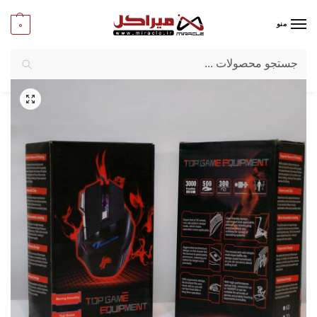
0
منو
جستجو
میراکل
/
کامپیوتر
/
قطعات جانبی
/
ماوس