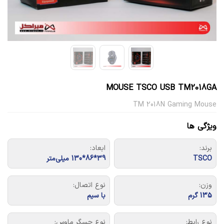
MOUSE TSCO USB TM2018GA
TM 2018N Gaming Mouse
ویژگی ها
برند:
ابعاد:
TSCO
39*86*130 میلی‌متر
وزن:
نوع اتصال:
135 گرم
با سیم
نوع رابط:
نوع حسگر ماوس: