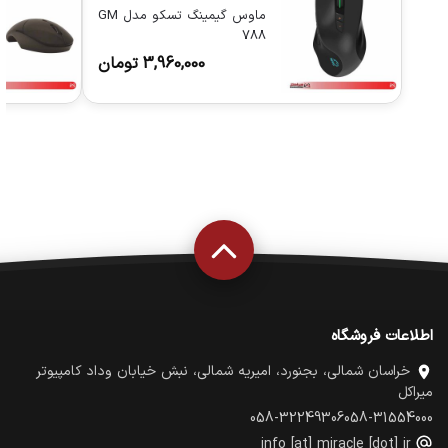
ماوس گیمینگ تسکو مدل GM
788
3,960,000
تومان
اطلاعات فروشگاه
خراسان شمالی، بجنورد، امیریه شمالی، نبش خیابان وداد کامپیوتر
میراکل
058-32249306
058-31554000
info [at] miracle [dot] ir