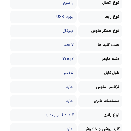
نوع اتصال
با سیم
نوع رابط
پورت USB
نوع حسگر ماوس
اپتیکال
تعداد کلید ها
7 عدد
دقت ماوس
3200dpi
طول کابل
1.5متر
فرکانس ماوس
ندارد
مشخصات باتری
ندارد
نوع باتری
2 عدد قلمی, ندارد
کلید روشن و خاموش
ندارد