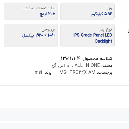
وزن:
سایز صفحه نمایش:
5.92 کیلوگرم
21.5 اینچ
نوع پنل:
رزولوشن:
IPS Grade Panel LED
1080 × 1920 پیکسل
Backlight
شناسه محصول:
130110114
دسته:
ALL IN ONE
,
ام اس آی
برچسب:
MSI PRO22X AM
برند:
msi