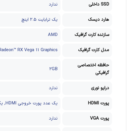
SSD داخلی
ندارد
هارد دیسک
یک ترابایت 2.5 اینچ
سازنده کارت گرافیک
AMD
مدل کارت گرافیک
Radeon™ RX Vega 11 Graphics
حافظه اختصاصی
2GB
گرافیکی
درایو نوری
ندارد
پورت HDMI
یک عدد پورت خروجی HDMI, یک عدد پورت ورودی HDMI
پورت VGA
ندارد