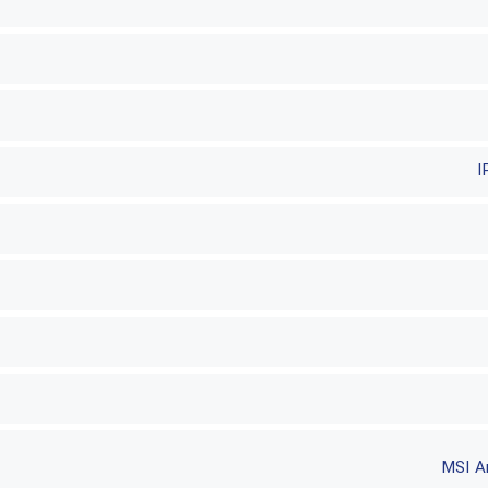
I
MSI An