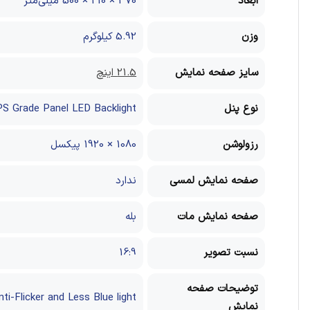
ابعاد
370 × 210 × 500 میلی‌متر
وزن
5.92 کیلوگرم
سایز صفحه نمایش
21.5 اینچ
نوع پنل
PS Grade Panel LED Backlight
رزولوشن
1080 × 1920 پیکسل
صفحه نمایش لمسی
ندارد
صفحه نمایش مات
بله
نسبت تصویر
16:9
توضیحات صفحه
ti-Flicker and Less Blue light
نمایش