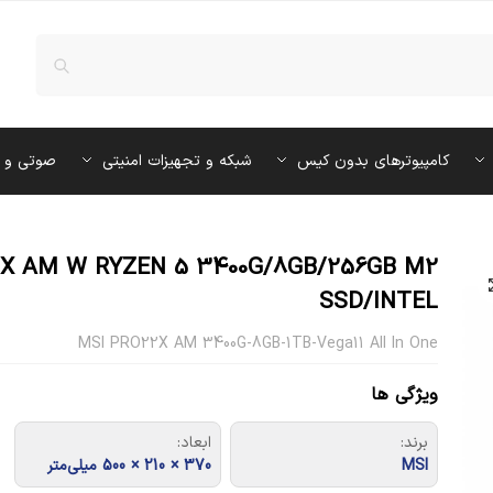
کامپیوترهای بدون کیس
شبکه و تجهیزات امنیتی
صوتی و 
2X AM W RYZEN 5 3400G/8GB/256GB M2
SSD/INTEL
MSI PRO22X AM 3400G-8GB-1TB-Vega11 All In One
ویژگی ها
برند:
ابعاد:
MSI
370 × 210 × 500 میلی‌متر