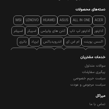
دسته‌های محصولات
MSI
LENOVO
HUAWEI
ASUS
ALL IN ONE
ACER
آداپتور
آداپتور لپ تاپ
آنتن‌ های وایرلس
اسپیکر
اسپیلتر
اکسس پوینت
ام اس آی
اندرویدباکس
ایرپاد
باتری
بارکد خوان
برند لپ تاپ
پاور
پاور بانک
پایه خنک کننده
خدمات مشتریان
پایه سقفی
پایه نگهدارنده
پچ کورد شبکه
پد موس
پردازنده
سوالات متداول
پیگیری سفارشات
پرده نمایش
پرینتر حرارتی
پرینتر لیبل - بارکد
پرینتر لیزری
سیاست حریم خصوصی
تبلت و موبایل
تجهیزات پسیو شبکه
تلفن رومیزی تحت شبکه
سیاست مرجوعی و عودت
تلویزیون
چراغ مطالعه
حافظه SSD
خمیر سیلیکون
میراکل
تماس با ما
درایو نوری
درایو نوری اکسترنال
دستگاه حضور غیاب