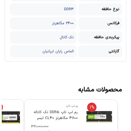
نوع حافظه
DDR4
فرکانس
2400 مگاهرتز
پیکربندی حافظه
تک کانال
گارانتی
الماس رایان ایرانیان
محصولات مشابه
رم لپ تاپ
%
1%
رم لپ تاپ DDR5 تک کاناله
4800 مگاهرتز CL40 ایسر
مدل CT16 ظرفیت 16
32,000,000
گیگابایت