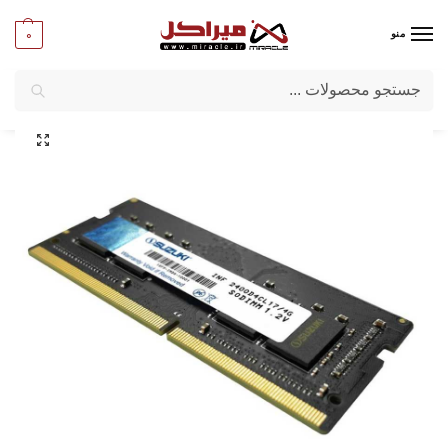
0
منو
جستجو
میراکل
/
لپ تاپ
/
قطعات لپ تاپ
/
رم لپ تاپ