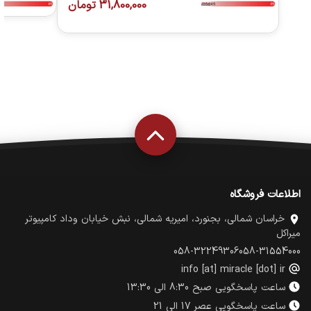
31,800,000
تومان
اطلاعات فروشگاه
خراسان شمالی، بجنورد، امیریه شمالی، نبش خیابان وداد کامپیوتر
میراکل
058-32249306
058-31554000
info [at] miracle [dot] ir
ساعت پاسخگویی صبح 8:30 الی 13:30
ساعت پاسخگویی عصر 17 الی 21