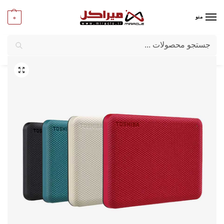
0
منو
جستجو
میراکل
/
کامپیوتر
/
قطعات جانبی
/
هارددیسک اکسترنال