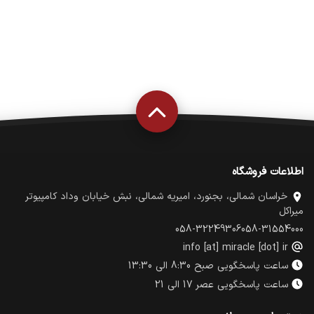
اطلاعات فروشگاه
خراسان شمالی، بجنورد، امیریه شمالی، نبش خیابان وداد کامپیوتر
میراکل
058-32249306
058-31554000
info [at] miracle [dot] ir
ساعت پاسخگویی صبح 8:30 الی 13:30
ساعت پاسخگویی عصر 17 الی 21