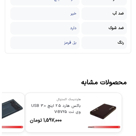
ضد آب
خیر
ضد شوک
دارد
رنگ
بژ, قرمز
محصولات مشابه
هارددیسک اکسترنال
باکس هارد 2.5 اینچ USB 3.0
وی نت V-B725
1,597,000
تومان