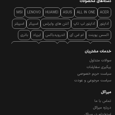
دسته‌های محصولات
MSI
LENOVO
HUAWEI
ASUS
ALL IN ONE
ACER
آداپتور
آداپتور لپ تاپ
آنتن‌ های وایرلس
اسپیکر
اسپیلتر
اکسس پوینت
ام اس آی
اندرویدباکس
ایرپاد
باتری
بارکد خوان
برند لپ تاپ
پاور
پاور بانک
پایه خنک کننده
خدمات مشتریان
پایه سقفی
پایه نگهدارنده
پچ کورد شبکه
پد موس
پردازنده
سوالات متداول
پیگیری سفارشات
پرده نمایش
پرینتر حرارتی
پرینتر لیبل - بارکد
پرینتر لیزری
سیاست حریم خصوصی
تبلت و موبایل
تجهیزات پسیو شبکه
تلفن رومیزی تحت شبکه
سیاست مرجوعی و عودت
تلویزیون
چراغ مطالعه
حافظه SSD
خمیر سیلیکون
میراکل
تماس با ما
درایو نوری
درایو نوری اکسترنال
دستگاه حضور غیاب
درباره میراکل
دستگاه ضبط تصاویر
دسته بازی
دوربین مدار بسته
رک
استخدام در میراکل