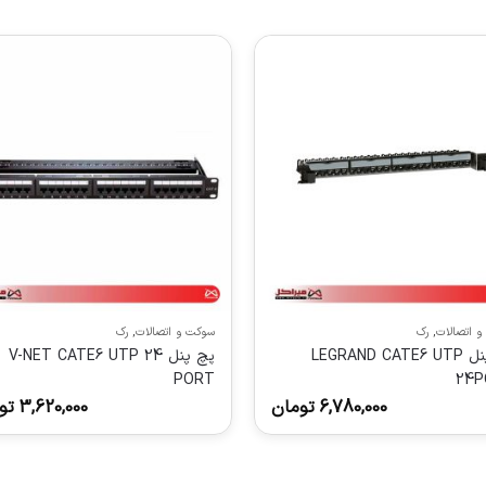
 اتصالات
,
رک
سوکت و اتصالات
,
رک
پچ پنل LEGRAND CATE6 UTP
پچ پنل V-NET CATE6 UTP 24
PORT
24P
6,780,000
تومان
3,620,000
تو