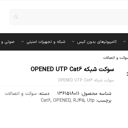
کامپیوترهای بدون کیس
شبکه و تجهیزات امنیتی
صوتی و 
وکت و اتصالات
سوکت شبکه OPENED UTP Cat6
سوکت شبکه OPENED UTP Cat6
شناسه محصول:
1361518011
دسته:
سوکت و اتصالات
برچسب:
Utp
,
RJ45
,
OPENED
,
Cat6