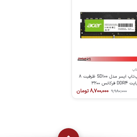
تاپ
رم لپ‌تاپ ایسر مدل SD100 ظرفیت ۸
گیگابایت DDR4 فرکانس ۳۲۰۰
 CL22
8,700,000
تومان
9,980,000