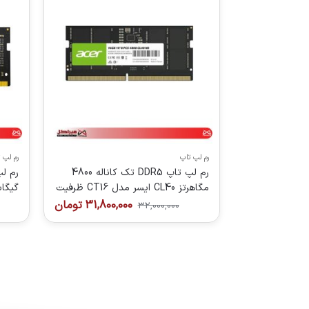
رم لپ تاپ
رم لپ 
رم لپ تاپ DDR5 تک کاناله 4800
مگاهرتز CL40 ایسر مدل CT16 ظرفیت
16 گیگابایت
مگاهرتز
31,800,000
تومان
32,000,000