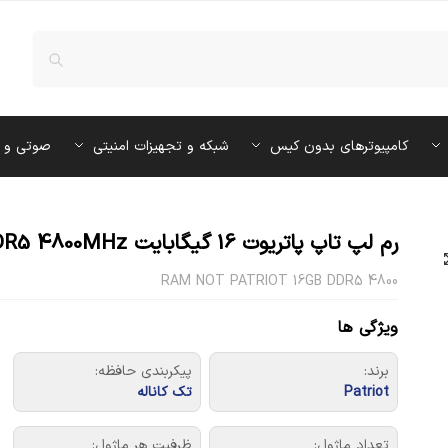
کامپیوترهای بدون کیس
شبکه و تجهیزات امنیتی
صوتی و 
رم لپ تاپ پاتریوت 16 گیگابایت DDR5 4800MHz
RAM NOT PATRIOT 16GB DDR5 4800
ویژگی ها
برند:
پیکربندی حافظه:
‎Patriot
تک کاناله
تعداد ماژول:
ظرفیت هر ماژول: