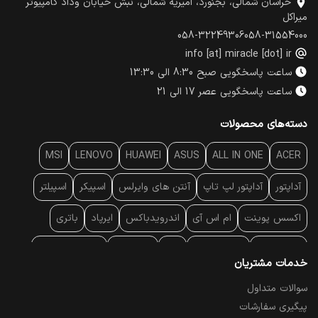
خراسان شمالی، بجنورد، امیریه شمالی، نبش خیابان وداد کامپیوتر
میراکل
058-32249306
058-31554000
info [at] miracle [dot] ir
ساعت پاسخگویی صبح 8:30 الی 13:30
ساعت پاسخگویی عصر 17 الی 21
دسته‌های محصولات
MSI
LENOVO
HUAWEI
ASUS
ALL IN ONE
ACER
آداپتور
آداپتور لپ تاپ
آنتن‌ های وایرلس
اسپیکر
اسپیلتر
اکسس پوینت
ام اس آی
اندرویدباکس
ایرپاد
باتری
بارکد خوان
برند لپ تاپ
پاور
پاور بانک
پایه خنک کننده
خدمات مشتریان
پایه سقفی
پایه نگهدارنده
پچ کورد شبکه
پد موس
پردازنده
سوالات متداول
پیگیری سفارشات
پرده نمایش
پرینتر حرارتی
پرینتر لیبل - بارکد
پرینتر لیزری