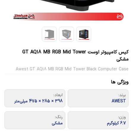
کیس کامپیوتر اوست GT AQ18 MB RGB Mid Tower
مشکی
Awest GT AQ18 MB RGB Mid Tower Black Computer Case
ویژگی ها
برند:
ابعاد:
AWEST
398 × 285 × 475 میلی‎‌متر
وزن:
رنگ:
6.7 کیلوگرم
مشکی