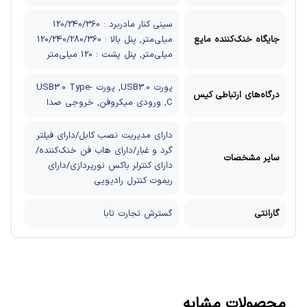
سینی کنار مادربرد : 120/240/360
جایگاه خنک‌کننده مایع
میلی‌متر, پنل بالا : 120/240/280/360
میلی‌متر, پنل پشت : 120 میلی‌متر
پورت USB3.0, پورت USB3.0 Type-
درگاه‌های ارتباطی کیس
C, ورودی میکروفن, خروجی صدا
دارای مدیریت نصب کابل/دارای فیلتر
گرد و غبار/دارای هاب فن خنک‌کننده/
سایر مشخصات
دارای کنترلر باکس نورپردازی/دارای
ریموت کنترل رادیویی
گارانتی
گسترش تجارت تابا
محصولات مشابه