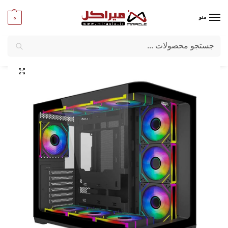
0
منو
جستجو
میراکل
/
کامپیوتر
/
قطعات اصلی
/
کیس