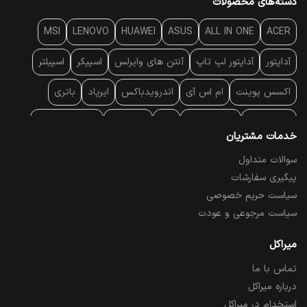
دسته‌های محصولات
MSI
LENOVO
HUAWEI
ASUS
ALL IN ONE
ACER
آداپتور
آداپتور لپ تاپ
آنتن‌ های وایرلس
اسپیکر
اسپیلتر
اکسس پوینت
ام اس آی
اندرویدباکس
ایرپاد
باتری
بارکد خوان
برند لپ تاپ
پاور
پاور بانک
پایه خنک کننده
خدمات مشتریان
پایه سقفی
پایه نگهدارنده
پچ کورد شبکه
پد موس
پردازنده
سوالات متداول
پیگیری سفارشات
پرده نمایش
پرینتر حرارتی
پرینتر لیبل - بارکد
پرینتر لیزری
سیاست حریم خصوصی
تبلت و موبایل
تجهیزات پسیو شبکه
تلفن رومیزی تحت شبکه
سیاست مرجوعی و عودت
تلویزیون
چراغ مطالعه
حافظه SSD
خمیر سیلیکون
میراکل
تماس با ما
درایو نوری
درایو نوری اکسترنال
دستگاه حضور غیاب
درباره میراکل
دستگاه ضبط تصاویر
دسته بازی
دوربین مدار بسته
رک
استخدام در میراکل