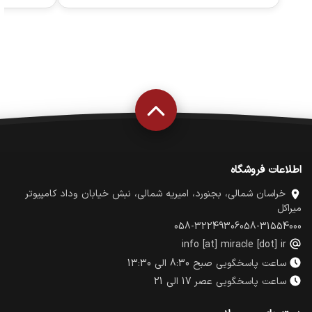
اطلاعات فروشگاه
خراسان شمالی، بجنورد، امیریه شمالی، نبش خیابان وداد کامپیوتر
میراکل
058-32249306
058-31554000
info [at] miracle [dot] ir
ساعت پاسخگویی صبح 8:30 الی 13:30
ساعت پاسخگویی عصر 17 الی 21