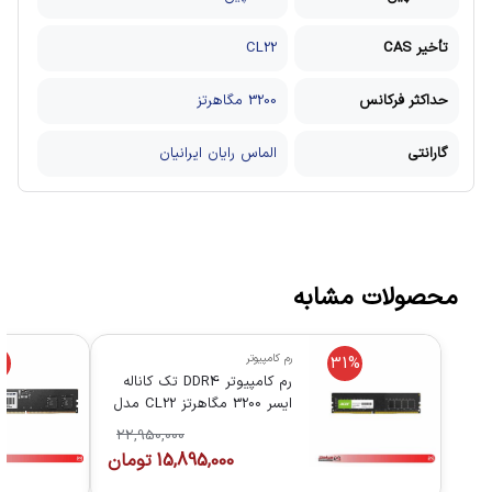
تأخیر CAS
CL22
حداکثر فرکانس
3200 مگاهرتز
گارانتی
الماس رایان ایرانیان
محصولات مشابه
رم کامپیوتر
%
31%
رم کامپیوتر DDR4 تک کاناله
ایسر 3200 مگاهرتز CL22 مدل
UD100 ظرفیت 16 گیگابایت
22,950,000
15,895,000
تومان