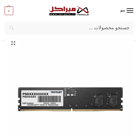
0
منو
جستجو
میراکل
/
کامپیوتر
/
قطعات اصلی
/
رم کامپیوتر