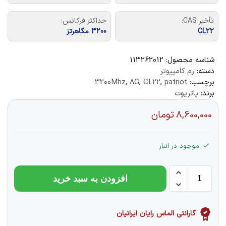
تأخیر CAS:
حداکثر فرکانس:
CL22
3200 مگاهرتز
شناسه محصول:
113262012
دسته:
رم کامپیوتر
برچسب:
patriot
,
CL22
,
8G
,
3200Mhz
برند:
پاتریوت
8,600,000
تومان
موجود در انبار
افزودن به سبد خرید
گارانتی الماس رایان ایرانیان