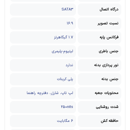
درگاه اتصال
SATA3
نسبت تصویر
16:9
فرکانس پایه
1.7 گیگاهرتز
جنس باطری
لیتیوم-پلیمری
نور پردازی بدنه
ندارد
جنس بدنه
پلی کربنات
محتویات جعبه
لپ تاپ، شارژر، دفترچه راهنما
شدت روشنایی
250nits
حافظه کش
6 مگابایت