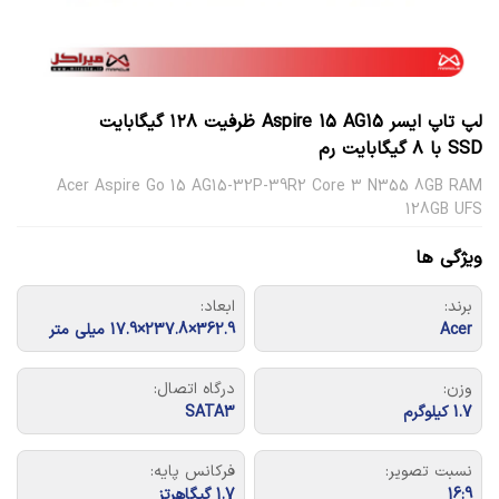
لپ تاپ ایسر Aspire 15 AG15 ظرفیت ۱۲۸ گیگابایت
SSD با ۸ گیگابایت رم
Acer Aspire Go 15 AG15-32P-39R2 Core 3 N355 8GB RAM
128GB UFS
ویژگی ها
برند:
ابعاد:
Acer
362.9×237.8×17.9 میلی متر
وزن:
درگاه اتصال:
1.7 کیلوگرم
SATA3
نسبت تصویر:
فرکانس پایه:
16:9
1.7 گیگاهرتز