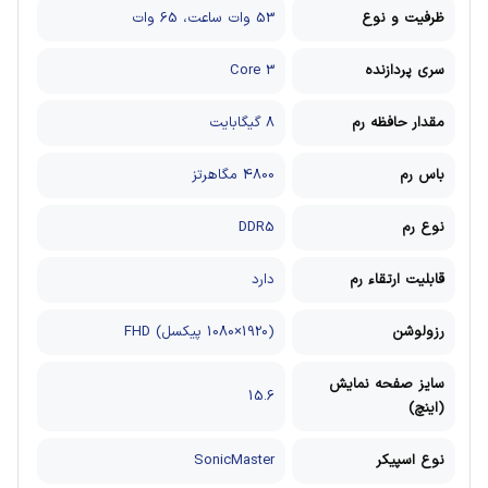
ظرفیت و نوع
53 وات ساعت، 65 وات
سری پردازنده
Core 3
مقدار حافظه رم
8 گیگابایت
باس رم
4800 مگاهرتز
نوع رم
DDR5
قابلیت ارتقاء رم
دارد
رزولوشن
(1920×1080 پیکسل) FHD
سایز صفحه نمایش
15.6
(اینچ)
نوع اسپیکر
SonicMaster