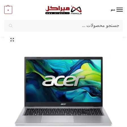
0
منو
جستجو
میراکل
/
لپ تاپ
/
برند لپ تاپ
/
ACER