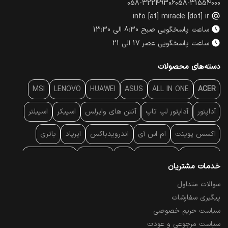
058-32249306
058-31554000
info [at] miracle [dot] ir
ساعت پاسخگویی صبح 8:30 الی 13:30
ساعت پاسخگویی عصر 17 الی 21
دسته‌های محصولات
MSI
LENOVO
HUAWEI
ASUS
ALL IN ONE
ACER
آداپتور
آداپتور لپ تاپ
آنتن‌ های وایرلس
اسپیکر
اسپیلتر
اکسس پوینت
ام اس آی
اندرویدباکس
ایرپاد
باتری
بارکد خوان
برند لپ تاپ
پاور
پاور بانک
پایه خنک کننده
خدمات مشتریان
پایه سقفی
پایه نگهدارنده
پچ کورد شبکه
پد موس
پردازنده
سوالات متداول
پیگیری سفارشات
پرده نمایش
پرینتر حرارتی
پرینتر لیبل - بارکد
پرینتر لیزری
سیاست حریم خصوصی
تبلت و موبایل
تجهیزات پسیو شبکه
تلفن رومیزی تحت شبکه
سیاست مرجوعی و عودت