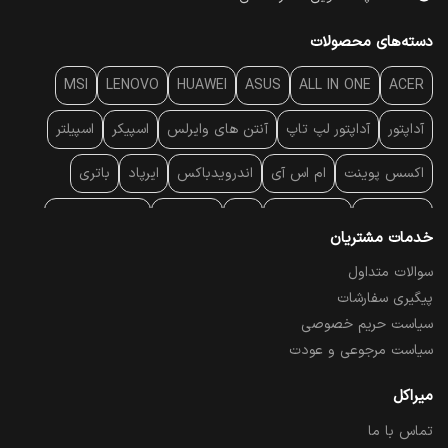
دسته‌های محصولات
MSI
LENOVO
HUAWEI
ASUS
ALL IN ONE
ACER
آداپتور
آداپتور لپ تاپ
آنتن‌ های وایرلس
اسپیکر
اسپیلتر
اکسس پوینت
ام اس آی
اندرویدباکس
ایرپاد
باتری
بارکد خوان
برند لپ تاپ
پاور
پاور بانک
پایه خنک کننده
خدمات مشتریان
پایه سقفی
پایه نگهدارنده
پچ کورد شبکه
پد موس
پردازنده
سوالات متداول
پیگیری سفارشات
پرده نمایش
پرینتر حرارتی
پرینتر لیبل - بارکد
پرینتر لیزری
سیاست حریم خصوصی
تبلت و موبایل
تجهیزات پسیو شبکه
تلفن رومیزی تحت شبکه
سیاست مرجوعی و عودت
تلویزیون
چراغ مطالعه
حافظه SSD
خمیر سیلیکون
میراکل
تماس با ما
درایو نوری
درایو نوری اکسترنال
دستگاه حضور غیاب