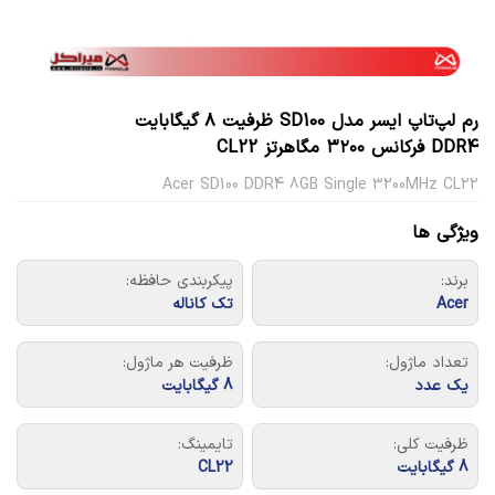
رم لپ‌تاپ ایسر مدل SD100 ظرفیت ۸ گیگابایت
DDR4 فرکانس ۳۲۰۰ مگاهرتز CL22
Acer SD100 DDR4 8GB Single 3200MHz CL22
ویژگی ها
برند:
پیکربندی حافظه:
Acer
تک کاناله
تعداد ماژول:
ظرفیت هر ماژول:
یک عدد
8 گیگابایت
ظرفیت کلی:
تایمینگ:
8 گیگابایت
CL22