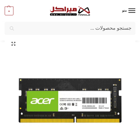
0
منو
جستجو
میراکل
/
لپ تاپ
/
قطعات لپ تاپ
/
رم لپ تاپ