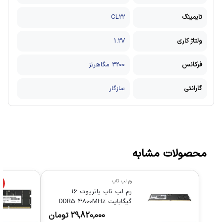
تایمینگ
CL22
ولتاژ کاری
1.2V
فرکانس
3200 مگاهرتز
گارانتی
سازگار
محصولات مشابه
رم لپ تاپ
%
رم لپ تاپ پاتریوت 16
گیگابایت DDR5 4800MHz
29,820,000
تومان