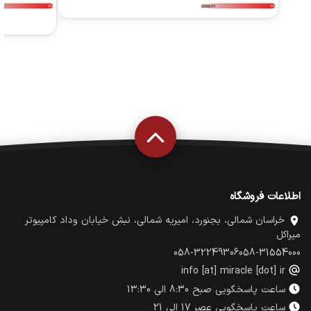
اطلاعات فروشگاه
خراسان شمالی، بجنورد، امیریه شمالی، نبش خیابان وداد کامپیوتر
میراکل
058-32249306
058-31554000
info [at] miracle [dot] ir
ساعت پاسخگویی صبح 8:30 الی 13:30
ساعت پاسخگویی عصر 17 الی 21