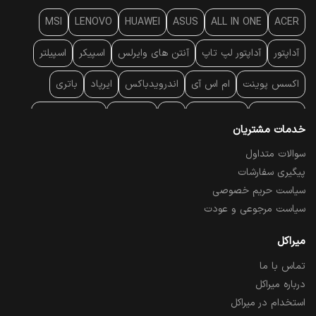
MSI
LENOVO
HUAWEI
ASUS
ALL IN ONE
ACER
آداپتور
آداپتور لپ تاپ
آنتن‌ های وایرلس
اسپیکر
اسپیلتر
اکسس پوینت
ام اس آی
اندرویدباکس
ایرپاد
باتری
بارکد خوان
برند لپ تاپ
پاور
پاور بانک
پایه خنک کننده
خدمات مشتریان
پایه سقفی
پایه نگهدارنده
پچ کورد شبکه
پد موس
پردازنده
سوالات متداول
پیگیری سفارشات
پرده نمایش
پرینتر حرارتی
پرینتر لیبل - بارکد
پرینتر لیزری
سیاست حریم خصوصی
تبلت و موبایل
تجهیزات پسیو شبکه
تلفن رومیزی تحت شبکه
سیاست مرجوعی و عودت
تلویزیون
چراغ مطالعه
حافظه SSD
خمیر سیلیکون
میراکل
تماس با ما
درایو نوری
درایو نوری اکسترنال
دستگاه حضور غیاب
درباره میراکل
دستگاه ضبط تصاویر
دسته بازی
دوربین مدار بسته
رک
استخدام در میراکل