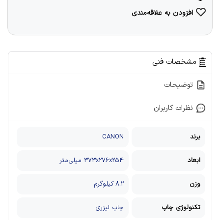
افزودن به علاقه‌مندی
مشخصات فنی
توضیحات
نظرات کاربران
برند
CANON
ابعاد
373x276x254 میلی‌متر
وزن
8.2 کیلوگرم
تکنولوژی چاپ
چاپ لیزری