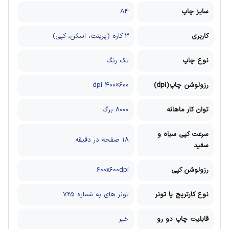
سایز چاپ
A4
کاربری
3 کاره (پرینت، اسکن، کپی)
نوع چاپ
تک رنگ
رزولوشن چاپ(dpi)
600×400 dpi
توان کار ماهانه
8000 برگ
سرعت کپی سیاه و
18 صفحه در دقیقه
سفید
رزولوشن کپی
600x600dpi
نوع کارتریج یا تونر
تونر های به شماره 725
قابلیت چاپ دو رو
خیر