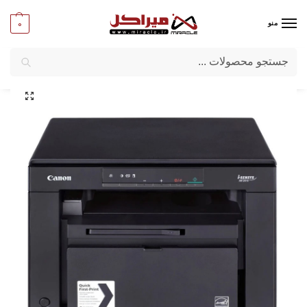
0
منو
جستجو
میراکل
/
ماشین‌ های اداری
/
لوازم اداری
/
پرینتر لیزری