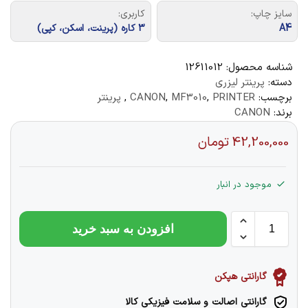
سایز چاپ:
کاربری:
A4
3 کاره (پرینت، اسکن، کپی)
شناسه محصول:
12611012
دسته:
پرینتر لیزری
برچسب:
PRINTER
,
MF3010
,
CANON
,
پرینتر
برند:
CANON
42,200,000
تومان
موجود در انبار
افزودن به سبد خرید
گارانتی هپکن
گارانتی اصالت و سلامت فیزیکی کالا