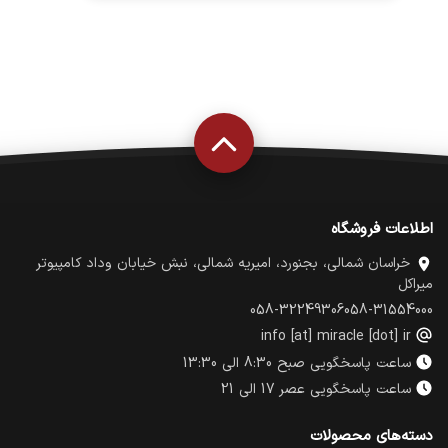
اطلاعات فروشگاه
خراسان شمالی، بجنورد، امیریه شمالی، نبش خیابان وداد کامپیوتر
میراکل
058-32249306
058-31554000
info [at] miracle [dot] ir
ساعت پاسخگویی صبح 8:30 الی 13:30
ساعت پاسخگویی عصر 17 الی 21
دسته‌های محصولات