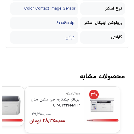
نوع اسکنر
Color Contact Image Sensor
رزولوشن اپتیکال اسکنر
600x600dpi
گارانتی
هپکن
محصولات مشابه
پرینتر لیزری
3%
پرینتر چندکاره جی پلاس مدل
GP-G323N-MFP
29,350,000
28,350,000
تومان