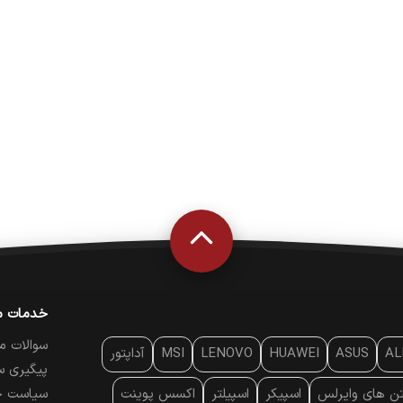
خدمات م
سوالات م
AL
ASUS
HUAWEI
LENOVO
MSI
آداپتور
پیگیری س
تن‌ های وایرلس
اسپیکر
اسپیلتر
اکسس پوینت
سیاست ح