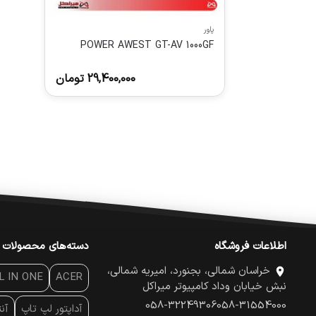
پاور
POWER AWEST GT-AV 1000GF
29,400,000
تومان
اطلاعات فروشگاه
دسته‌های محصولات
خراسان شمالی، بجنورد، امیریه شمالی،
L IN ONE
ACER
نبش خیابان وداد کامپیوتر میراکل
058-32249306
058-31554000
آداپتور لپ تاپ
آن