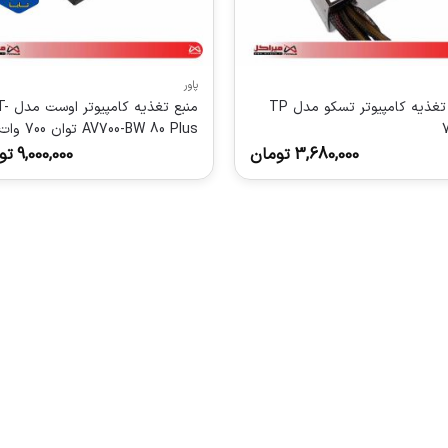
پاور
منبع تغذیه کامپیوتر تسکو مدل TP
منبع تغذیه کام
AV700-BW 80 Plus توان 700 وات
3,680,000
تومان
9,000,000
تو