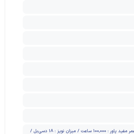
جریان 12+ ولت: 40 آمپر/ جریان 12- ولت: 0.3 آمپر/ جریان 5+ ولت: 18 آمپر/ جریان 3.3+ ولت: 18 آمپر, عمر مفید پاور : 100,000 ساعت / میزان نویز : 18 دسی‌بل /