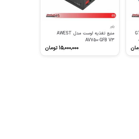
پاور
پیوتر اوست مدل GT-
منبع تغذیه اوست مدل AWEST
AV750-GFB V3
مان
15,000,000
تومان