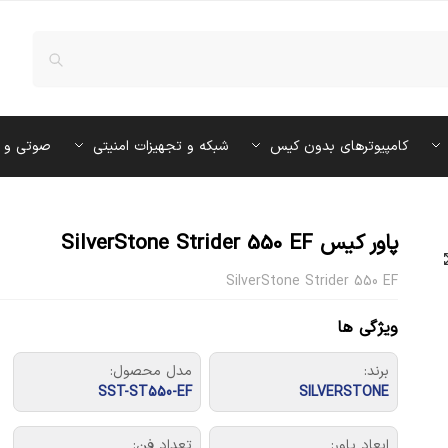
کامپیوترهای بدون کیس
شبکه و تجهیزات امنیتی
صوتی و 
پاور کیس SilverStone Strider 550 EF
SilverStone Strider 550 EF
ویژگی ها
برند:
مدل محصول:
SST-ST550-EF
SILVERSTONE
ابعاد پاور:
تعداد فن: