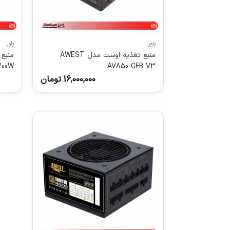
پاور
پاور
منبع تغذیه اوست مدل AWEST
700W
AV850-GFB V3
16,000,000
تومان