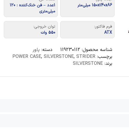
150x140x86 میلی‌متر
1عدد – فن خنک‌کننده : 120
میلی‌متری
فرم فاکتور:
توان خروجی:
ATX
550 وات
شناسه محصول:
119230112
دسته:
پاور
برچسب:
STRIDER
,
SILVERSTONE
,
POWER CASE
برند:
SILVERSTONE