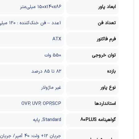
ابعاد پاور
150x140x86 میلی‌متر
تعداد فن
1عدد – فن خنک‌کننده : 120 میلی‌متری
فرم فاکتور
ATX
توان خروجی
550 وات
بازده
۸۲ تا ۸۵ درصد
نوع پاور
غیر ماژولار
استانداردها
OVP, UVP, OPP,SCP
گواهینامه 80PLUS
Standard, پایه