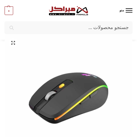
0
منو
جستجو
میراکل
/
کامپیوتر
/
قطعات جانبی
/
ماوس