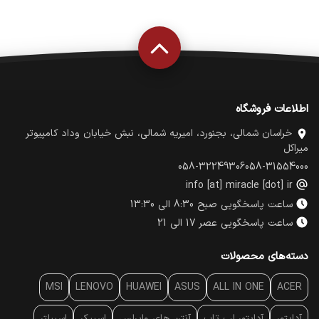
اطلاعات فروشگاه
خراسان شمالی، بجنورد، امیریه شمالی، نبش خیابان وداد کامپیوتر
میراکل
058-32249306
058-31554000
info [at] miracle [dot] ir
ساعت پاسخگویی صبح 8:30 الی 13:30
ساعت پاسخگویی عصر 17 الی 21
دسته‌های محصولات
MSI
LENOVO
HUAWEI
ASUS
ALL IN ONE
ACER
آداپتور
آداپتور لپ تاپ
آنتن‌ های وایرلس
اسپیکر
اسپیلتر