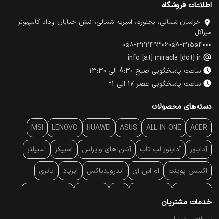
اطلاعات فروشگاه
خراسان شمالی، بجنورد، امیریه شمالی، نبش خیابان وداد کامپیوتر
میراکل
058-32249306
058-31554000
info [at] miracle [dot] ir
ساعت پاسخگویی صبح 8:30 الی 13:30
ساعت پاسخگویی عصر 17 الی 21
دسته‌های محصولات
MSI
LENOVO
HUAWEI
ASUS
ALL IN ONE
ACER
آداپتور
آداپتور لپ تاپ
آنتن‌ های وایرلس
اسپیکر
اسپیلتر
اکسس پوینت
ام اس آی
اندرویدباکس
ایرپاد
باتری
بارکد خوان
برند لپ تاپ
پاور
پاور بانک
پایه خنک کننده
خدمات مشتریان
پایه سقفی
پایه نگهدارنده
پچ کورد شبکه
پد موس
پردازنده