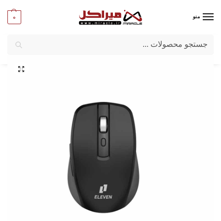
0
منو
جستجو
میراکل
/
کامپیوتر
/
قطعات جانبی
/
ماوس