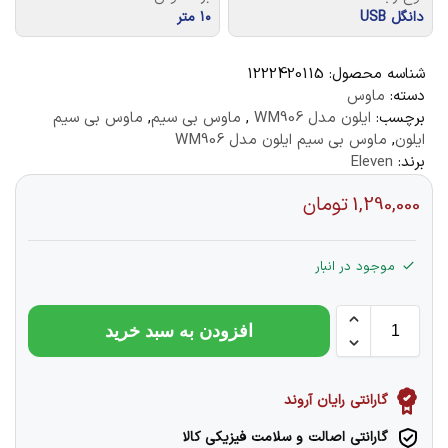
دانگل USB
۱۰ متر
شناسه محصول:
1222420115
دسته:
ماوس
برچسب:
ایلون مدل WM906
,
ماوس بی سیم
,
ماوس بی سیم
ایلون
,
ماوس بی سیم ایلون مدل WM906
برند:
Eleven
1,290,000
تومان
موجود در انبار
افزودن به سبد خرید
گارانتی رایان آروند
گارانتی اصالت و سلامت فیزیکی کالا