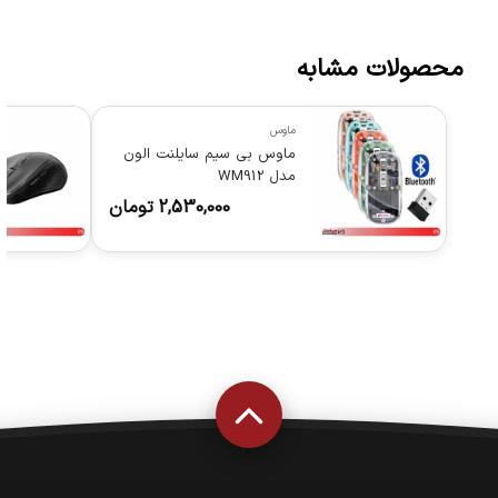
محصولات مشابه
ماوس
ماوس بی سیم سایلنت الون
مدل WM912
2,530,000
تومان