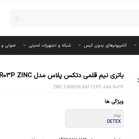
کامپیوترهای بدون کیس
شبکه و تجهیزات امنیتی
صوتی و 
باتری نیم قلمی دتکس پلاس مدل R03P ZINC
ZINC CARBON BATTERY AAA R03P
ویژگی ها
برند:
DETEX