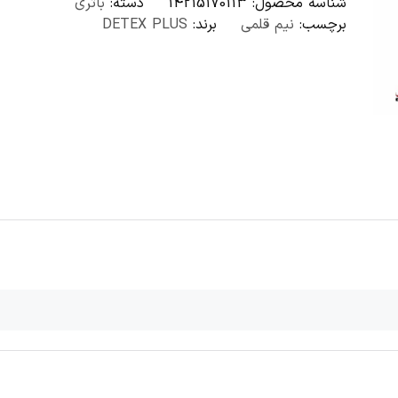
شناسه محصول:
14215170113
دسته:
باتری
برچسب:
نیم قلمی
برند:
DETEX PLUS