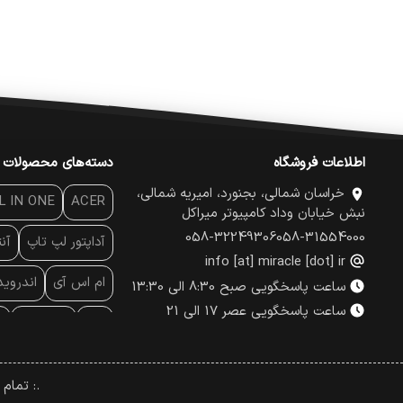
اطلاعات فروشگاه
دسته‌های محصولات
خراسان شمالی، بجنورد، امیریه شمالی،
L IN ONE
ACER
نبش خیابان وداد کامپیوتر میراکل
058-32249306
058-31554000
آداپتور لپ تاپ
آن
info [at] miracle [dot] ir
ام اس آی
اندروی
ساعت پاسخگویی صبح 8:30 الی 13:30
ساعت پاسخگویی عصر 17 الی 21
پاور
پاور بانک
پ
پچ کورد شبکه
پد
.: تمام