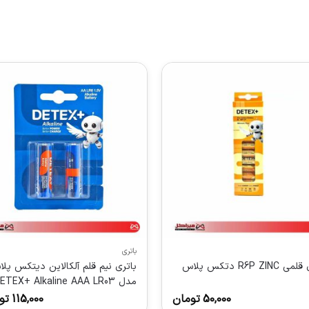
باتری
R6P ZIN دتکس پلاس
باتری نیم قلم آلکالاین دیتکس پل
مدل ETEX+ Alkaline AAA LR03
1.5V بسته 2 عددی
50,000
تومان
115,000
تو