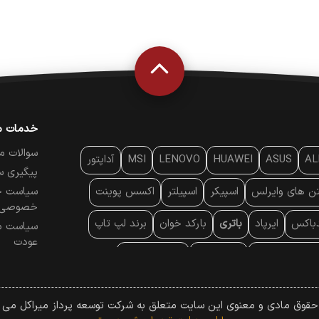
خدمات م
سوالات م
AL
ASUS
HUAWEI
LENOVO
MSI
آداپتور
پیگیری س
تن‌ های وایرلس
اسپیکر
اسپیلتر
اکسس پوینت
سیاست ح
خصوصی
دباکس
ایرپاد
باتری
بارکد خوان
برند لپ تاپ
سیاست م
عودت
ایه خنک کننده
پایه سقفی
پایه نگهدارنده
 موس
پردازنده
پرده نمایش
پرینتر حرارتی
 حقوق مادی و معنوی این سایت متعلق به شرکت توسعه پرداز میراکل می ب