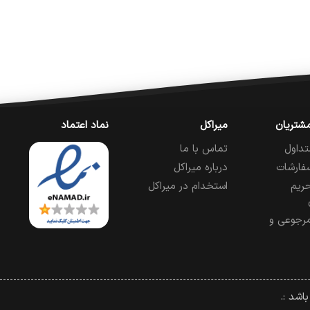
شتریان
میراکل
نماد اعتماد
تداول
تماس با ما
فارشات
درباره میراکل
ریم
استخدام در میراکل
رجوعی و
اشد :.