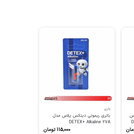
باتری
اس
باتری ریموتی دیتکس پلاس مدل
D
DETEX+ Alkaline 27A
مان
115,000
تومان