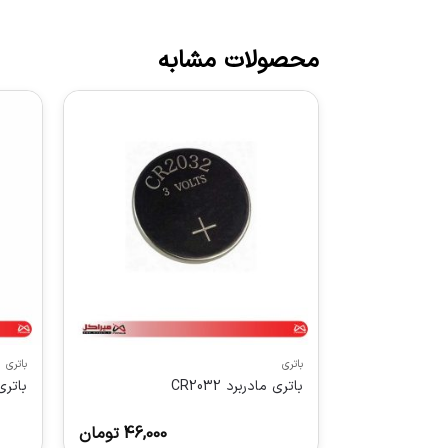
محصولات مشابه
باتری
باتری
باتری مادربرد CR2032
باتری قلمی C
46,000
تومان