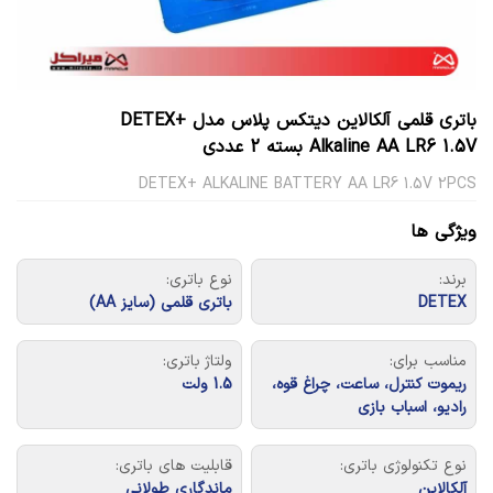
باتری قلمی آلکالاین دیتکس پلاس مدل DETEX+
Alkaline AA LR6 1.5V بسته 2 عددی
DETEX+ ALKALINE BATTERY AA LR6 1.5V 2PCS
ویژگی ها
برند:
نوع باتری:
DETEX
باتری قلمی (سایز AA)
مناسب برای:
ولتاژ باتری:
ریموت کنترل، ساعت، چراغ قوه،
1.5 ولت
رادیو، اسباب بازی
نوع تکنولوژی باتری:
قابلیت های باتری:
آلکالاین
ماندگاری طولانی