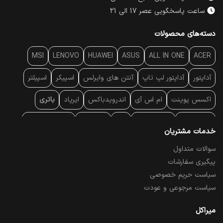
ساعت پاسخگویی عصر 17 الی 21
دسته‌های محصولات
MSI
LENOVO
HUAWEI
ASUS
ALL IN ONE
ACER
آداپتور
آداپتور لپ تاپ
آنتن‌ های وایرلس
اسپیکر
اسپیلتر
اکسس پوینت
ام اس آی
اندرویدباکس
ایرپاد
باتری
بارکد خوان
برند لپ تاپ
پاور
پاور بانک
پایه خنک کننده
خدمات مشتریان
پایه سقفی
پایه نگهدارنده
پچ کورد شبکه
پد موس
پردازنده
سوالات متداول
پیگیری سفارشات
پرده نمایش
پرینتر حرارتی
پرینتر لیبل - بارکد
پرینتر لیزری
سیاست حریم خصوصی
تبلت و موبایل
تجهیزات پسیو شبکه
تلفن رومیزی تحت شبکه
سیاست مرجوعی و عودت
تلویزیون
چراغ مطالعه
حافظه SSD
خمیر سیلیکون
میراکل