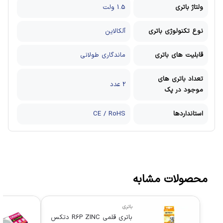
ولتاژ باتری
1.5 ولت
نوع تکنولوژی باتری
آلکالاین
قابلیت های باتری
ماندگاری طولانی
تعداد باتری های
2 عدد
موجود در پک
استانداردها
CE / RoHS
محصولات مشابه
باتری
باتری قلمی R6P ZINC دتکس