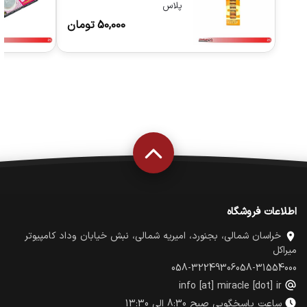
پلاس
50,000
تومان
اطلاعات فروشگاه
خراسان شمالی، بجنورد، امیریه شمالی، نبش خیابان وداد کامپیوتر
میراکل
058-32249306
058-31554000
info [at] miracle [dot] ir
ساعت پاسخگویی صبح 8:30 الی 13:30