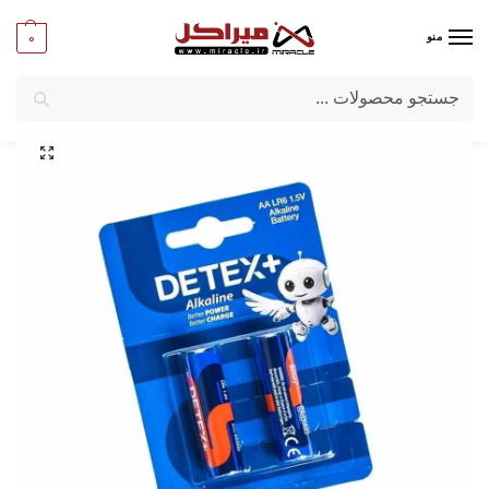
0
منو
جستجو
میراکل
/
باتری