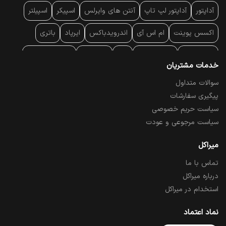
آداپتور
آداپتور لپ تاپ
آنتن‌ های وایرلس
اسپیکر
اسپیلتر
اکسس پوینت
ام اس آی
اندرویدباکس
ایرپاد
باتری
بارکد خوان
برند لپ تاپ
پاور
پاور بانک
پایه خنک کننده
خدمات مشتریان
پایه سقفی
پایه نگهدارنده
پچ کورد شبکه
پد موس
پردازنده
سوالات متداول
پیگیری سفارشات
پرده نمایش
پرینتر حرارتی
پرینتر لیبل - بارکد
پرینتر لیزری
سیاست حریم خصوصی
تبلت و موبایل
تجهیزات پسیو شبکه
تلفن رومیزی تحت شبکه
سیاست مرجوعی و عودت
تلویزیون
چراغ مطالعه
حافظه SSD
خمیر سیلیکون
میراکل
تماس با ما
درایو نوری
درایو نوری اکسترنال
دستگاه حضور غیاب
درباره میراکل
دستگاه ضبط تصاویر
دسته بازی
دوربین مدار بسته
رک
استخدام در میراکل
رم کامپیوتر
رم لپ تاپ
ریبون و رول حرارتی
ساعت هوشمند
نماد اعتماد