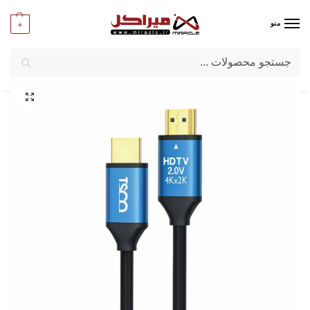
0
منو
جستجو
میراکل
/
کامپیوتر
/
کابل
/
کابل HDMI