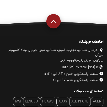
اطلاعات فروشگاه
خراسان شمالی، بجنورد، امیریه شمالی، نبش خیابان وداد کامپیوتر
میراکل
058-32249306
058-31554000
info [at] miracle [dot] ir
ساعت پاسخگویی صبح 8:30 الی 13:30
ساعت پاسخگویی عصر 17 الی 21
دسته‌های محصولات
MSI
LENOVO
HUAWEI
ASUS
ALL IN ONE
ACER