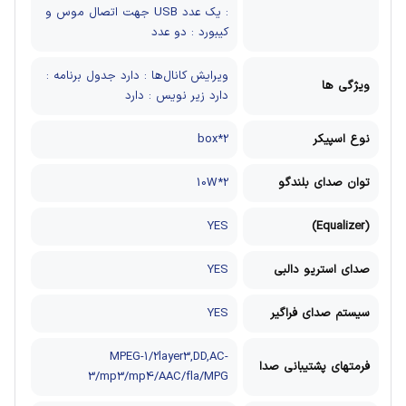
: یک عدد
USB جهت اتصال موس و
کیبورد : دو عدد
ویرایش کانال‌ها : دارد
جدول برنامه :
ویژگی ها
دارد
زیر نویس : دارد
نوع اسپیکر
2*box
توان صدای بلندگو
2*10W
YES
(Equalizer)
صدای استریو دالبی
YES
سیستم صدای فراگیر
YES
MPEG-1/2layer3,DD,AC-
فرمتهای پشتیبانی صدا
3/mp3/mp4/AAC/fla/MPG