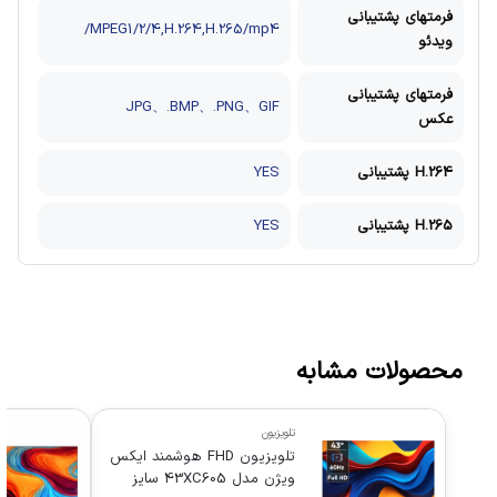
فرمتهای پشتیبانی
MPEG1/2/4,H.264,H.265/mp4/
ویدئو
فرمتهای پشتیبانی
JPG、.BMP、.PNG、GIF
عکس
H.264 پشتیبانی
YES
H.265 پشتیبانی
YES
محصولات مشابه
تلویزیون
تلویزیون FHD هوشمند ایکس
ویژن مدل 43XC605 سایز