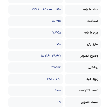
ابعاد با پایه
1110 x 727.1 x 250 mm
ضخامت
80.7m
وزن با پایه
7.7Kg
سایز پنل
50"
وضوح تصویر
(3840 x 2160)
روشنایی
375nit
زاویه دید
178°/178°
نسبت کنتراست
9000
نسبت تصویر
16:9