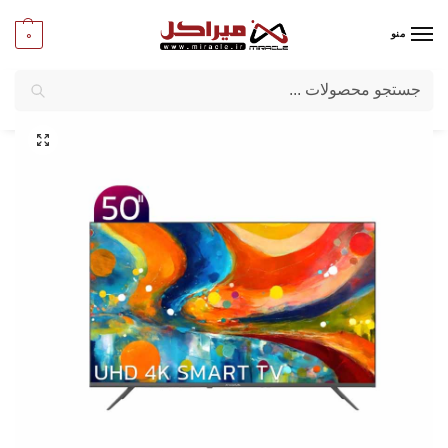
0
منو
جستجو
میراکل
/
صوتی و تصویری
/
تلویزیون