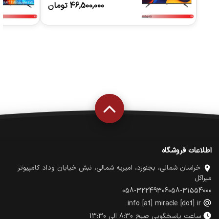
43 اینچ
46,500,000
تومان
اطلاعات فروشگاه
خراسان شمالی، بجنورد، امیریه شمالی، نبش خیابان وداد کامپیوتر
میراکل
058-32249306
058-31554000
info [at] miracle [dot] ir
ساعت پاسخگویی صبح 8:30 الی 13:30