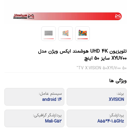
تلویزیون UHD 4K هوشمند ایکس ویژن مدل
XYU700 سایز 50 اینچ
TV X.VISION 50XYU700 50"
ویژگی ها
برند:
سیستم عامل:
android 14
XVISION
پردازشگر:
پردازشگر گرافیکی:
Mali-G52
A55*4-1.5GHz