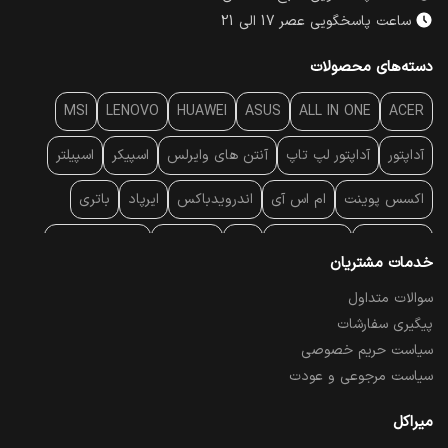
ساعت پاسخگویی عصر 17 الی 21
دسته‌های محصولات
MSI
LENOVO
HUAWEI
ASUS
ALL IN ONE
ACER
آداپتور
آداپتور لپ تاپ
آنتن‌ های وایرلس
اسپیکر
اسپیلتر
اکسس پوینت
ام اس آی
اندرویدباکس
ایرپاد
باتری
بارکد خوان
برند لپ تاپ
پاور
پاور بانک
پایه خنک کننده
خدمات مشتریان
پایه سقفی
پایه نگهدارنده
پچ کورد شبکه
پد موس
پردازنده
سوالات متداول
پیگیری سفارشات
پرده نمایش
پرینتر حرارتی
پرینتر لیبل - بارکد
پرینتر لیزری
سیاست حریم خصوصی
تبلت و موبایل
تجهیزات پسیو شبکه
تلفن رومیزی تحت شبکه
سیاست مرجوعی و عودت
تلویزیون
چراغ مطالعه
حافظه SSD
خمیر سیلیکون
میراکل