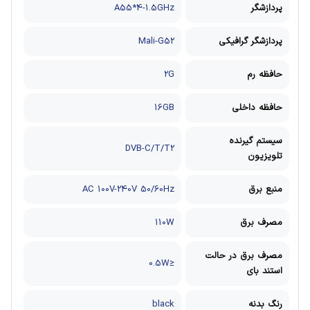
پردازشگر
A55*4-1.5GHz
پردازشگر گرافیکی
Mali-G52
حافظه رم
2G
حافظه داخلی
16GB
سیستم گیرنده
DVB-C/T/T2
تلویزیون
منبع برق
AC 100V-240V 50/60Hz
مصرف برق
110W
مصرف برق در حالت
≤0.5W
استند بای
رنگ بدنه
black