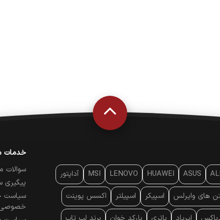
خدمات م
سوالات م
AL
ASUS
HUAWEI
LENOVO
MSI
آداپتور
پیگیری س
تن‌ های وایرلس
اسپیکر
اسپیلتر
اکسس پوینت
سیاست ح
خصوصی
دباکس
ایرپاد
باتری
بارکد خوان
برند لپ تاپ