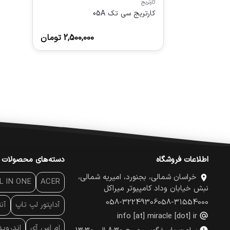
کارتریج
کارتریج سی تک 05A
2,500,000
تومان
اطلاعات فروشگاه
دسته‌های محصولات
خراسان شمالی، بجنورد، امیریه شمالی،
L IN ONE
ACER
نبش خیابان وداد کامپیوتر میراکل
058-32249306
058-31554000
آداپتور لپ تاپ
آن
info [at] miracle [dot] ir
ام اس آی
اندروی