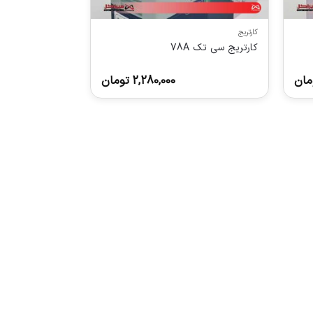
کارتریج
کارتریج سی تک 78A
مان
2,280,000
تومان