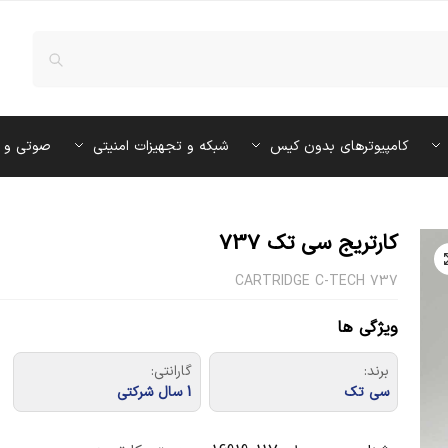
کامپیوترهای بدون کیس
شبکه و تجهیزات امنیتی
صوتی و 
کارتریج سی تک 737
CARTRIDGE C-TECH 737
ویژگی ها
برند:
گارانتی:
سی تک
1 سال شرکتی