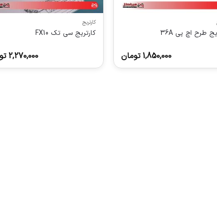
کارتریج
یج طرح اچ پی 36A
کارتریج سی تک FX10
1,850,000
تومان
2,270,000
تو