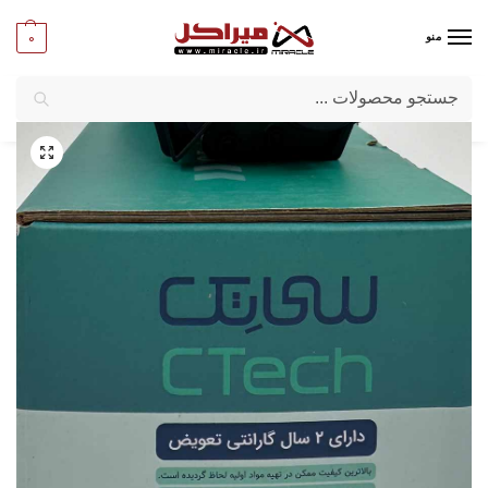
0
منو
جستجو
میراکل
/
ماشین‌ های اداری
/
مواد مصرفی
/
کارتریج