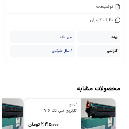
توضیحات
نظرات کاربران
برند
سی تک
گارانتی
1 سال شرکتی
محصولات مشابه
کارتریج
کارتریج سی تک 726
2,215,000
تومان