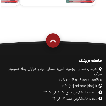
اطلاعات فروشگاه
خراسان شمالی، بجنورد، امیریه شمالی، نبش خیابان وداد کامپیوتر
میراکل
058-32249306
058-31554000
info [at] miracle [dot] ir
ساعت پاسخگویی صبح 8:30 الی 13:30
ساعت پاسخگویی عصر 17 الی 21