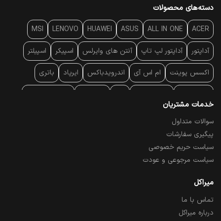
دسته‌های محصولات
MSI
LENOVO
HUAWEI
ASUS
ALL IN ONE
ACER
آداپتور
آداپتور لپ تاپ
آنتن‌ های وایرلس
اسپیکر
اسپیلتر
اکسس پوینت
ام اس آی
اندرویدباکس
ایرپاد
باتری
بارکد خوان
برند لپ تاپ
پاور
پاور بانک
پایه خنک کننده
خدمات مشتریان
پایه سقفی
پایه نگهدارنده
پچ کورد شبکه
پد موس
پردازنده
سوالات متداول
پیگیری سفارشات
پرده نمایش
پرینتر حرارتی
پرینتر لیبل - بارکد
پرینتر لیزری
سیاست حریم خصوصی
تبلت و موبایل
تجهیزات پسیو شبکه
تلفن رومیزی تحت شبکه
سیاست مرجوعی و عودت
تلویزیون
چراغ مطالعه
حافظه SSD
خمیر سیلیکون
میراکل
تماس با ما
درایو نوری
درایو نوری اکسترنال
دستگاه حضور غیاب
درباره میراکل