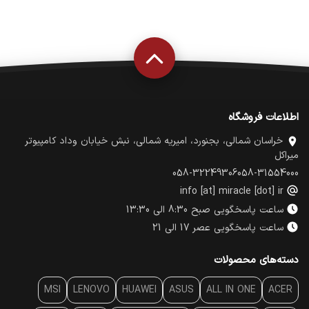
اطلاعات فروشگاه
خراسان شمالی، بجنورد، امیریه شمالی، نبش خیابان وداد کامپیوتر
میراکل
058-32249306
058-31554000
info [at] miracle [dot] ir
ساعت پاسخگویی صبح 8:30 الی 13:30
ساعت پاسخگویی عصر 17 الی 21
دسته‌های محصولات
MSI
LENOVO
HUAWEI
ASUS
ALL IN ONE
ACER