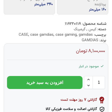
پردازنده:
۳۴۰ میلی‌متر
۱۶۰ میلی‌متر
شناسه محصول:
118220118
دسته:
کیس
,
گیمینگ
برچسب:
gamdias
,
case gaming
,
case gamdias
,
CASE
برند:
GAMDIAS
8,100,000
تومان
موجود در انبار
افزودن به سبد خرید
گارانتی 7 روز مهلت تست
گارانتی اصالت و سلامت فیزیکی کالا