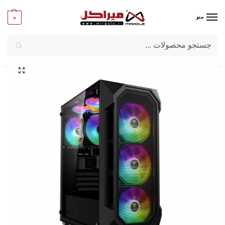
0
منو
جستجو
میراکل
/
کامپیوتر
/
قطعات اصلی
/
کیس