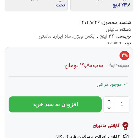
23.8 اینچ
تخت
شناسه محصول:
120120126
دسته:
مانیتور
برچسب:
24 اینچ
,
ایکس ویژن
,
ماد ایران
,
مانیتور
برند:
xvision
2%
19,800,000
تومان
20,300,000
موجود در انبار
افزودن به سبد خرید
گارانتی مادیران
گارانتی اصالت و سلامت فیزیکی کالا