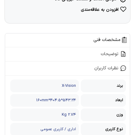
افزودن به علاقه‌مندی
مشخصات فنی
توضیحات
نظرات کاربران
برند
X-Vision
ابعاد
543.24*404.5*160mm
وزن
2.74 Kg
نوع کاربری
اداری / کاربری عمومی