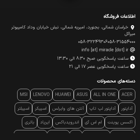
اطلاعات فروشگاه
خراسان شمالی، بجنورد، امیریه شمالی، نبش خیابان وداد کامپیوتر
میراکل
058-32249306
058-31554000
info [at] miracle [dot] ir
ساعت پاسخگویی صبح 8:30 الی 13:30
ساعت پاسخگویی عصر 17 الی 21
دسته‌های محصولات
MSI
LENOVO
HUAWEI
ASUS
ALL IN ONE
ACER
آداپتور
آداپتور لپ تاپ
آنتن‌ های وایرلس
اسپیکر
اسپیلتر
اکسس پوینت
ام اس آی
اندرویدباکس
ایرپاد
باتری
بارکد خوان
برند لپ تاپ
پاور
پاور بانک
پایه خنک کننده