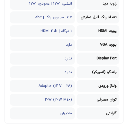
زاویه دید
افـقـی: °178 | عمودی: °178
تعداد رنگ قابل نمایش
16.7 میلیون رنگ | 8bit
پورت HDMI
1 درگاه | HDMI 2.0b
پورت VGA
دارد
Display Port
ندارد
بلندگو (اسپیکر)
ندارد
ولتاژ ورودی
Adapter (12 V – 2A)
توان مصرفی
20W (30W Max)
گارانتی
مادیران