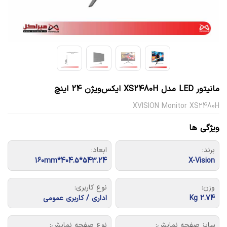
مانیتور LED مدل XS2480H ایکس‌ویژن 24 اینچ
XVISION Monitor XS2480H
ویژگی ها
برند:
ابعاد:
543.24*404.5*160mm
X-Vision
وزن:
نوع کاربری:
2.74 Kg
اداری / کاربری عمومی
سایز صفحه نمایش:
نوع صفحه نمایش: