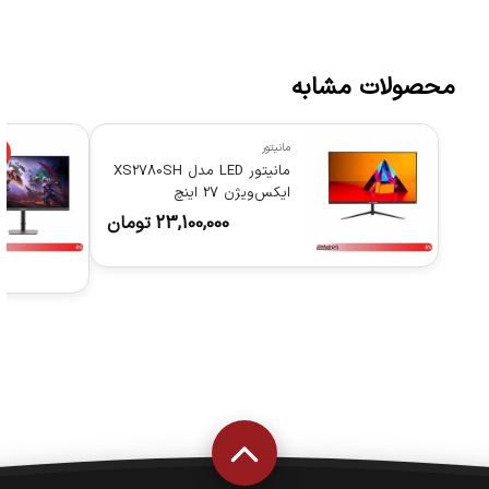
محصولات مشابه
مانیتور
%
مانیتور LED مدل XS2780SH
ایکس‌ویژن 27 اینچ
23,100,000
تومان