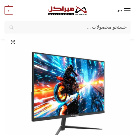
0
منو
جستجو
میراکل
/
کامپیوتر
/
قطعات اصلی
/
مانیتور