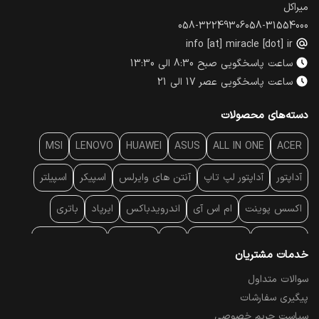
میراکل
058-32249306
058-31554000
info [at] miracle [dot] ir
ساعت پاسخگویی صبح 8:30 الی 13:30
ساعت پاسخگویی عصر 17 الی 21
دسته‌های محصولات
MSI
LENOVO
HUAWEI
ASUS
ALL IN ONE
ACER
آداپتور
آداپتور لپ تاپ
آنتن‌ های وایرلس
اسپیکر
اسپیلتر
اکسس پوینت
ام اس آی
اندرویدباکس
ایرپاد
باتری
بارکد خوان
برند لپ تاپ
پاور
پاور بانک
پایه خنک کننده
خدمات مشتریان
پایه سقفی
پایه نگهدارنده
پچ کورد شبکه
پد موس
پردازنده
سوالات متداول
پیگیری سفارشات
پرده نمایش
پرینتر حرارتی
پرینتر لیبل - بارکد
پرینتر لیزری
سیاست حریم خصوصی