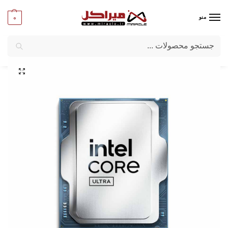
0
منو
جستجو
میراکل
/
کامپیوتر
/
قطعات اصلی
/
پردازنده