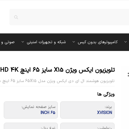
کامپیوترهای بدون کیس
شبکه و تجهیزات امنیتی
صوتی و 
تلویزیون ایکس ویژن X15 سایز ۶۵ اینچ QLED Ultra HD 4K
تلویزیون هوشمند ال ای دی ایکس ویژن مدل 65X15 سایز 65 اینچ با کیفیت تصویر 4K
ویژگی ها
برند:
سایز صفحه نمایش:
65 INCH
XVISION
رزولوشن:
نوع پنل: