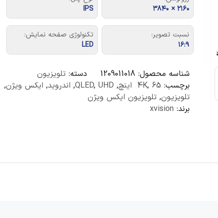
IPS
۲۱۶۰ × ۳۸۴۰
نسبت تصویر:
تکنولوژی صفحه نمایش:
LED
۱۶:۹
شناسه محصول:
1209011018
دسته:
تلویزیون
برچسب:
65 اینچ
,
4K
,
UHD
,
QLED
,
اندروید
,
ایکس ویژن
,
تلویزیون
,
تلویزیون ایکس ویژن
برند:
xvision