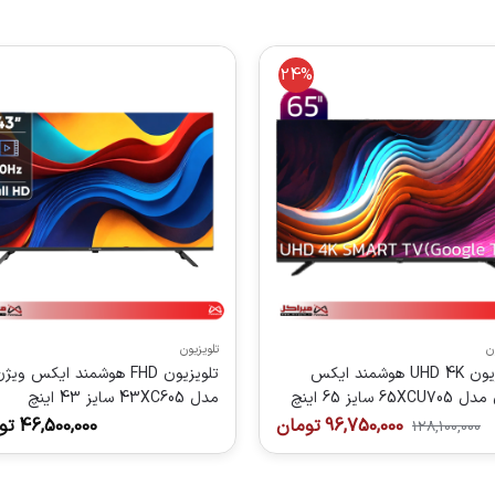
24%
ن
تلویزیون
تلویزیون UHD 4K هوشمند ایکس
تلویزیون FHD هوشمند ایکس ویژ
65XC سایز 65 اینچ
مدل 43XC605 سایز 43 اینچ
96,750,000
تومان
46,500,000
تو
128,100,000