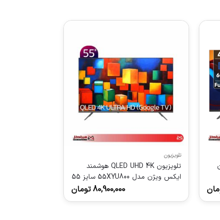
تلویزیون
ن
تلویزیون QLED UHD 4K هوشمند
ایکس ویژن مدل 55XYU800 سایز 55
اینچ
مان
80,900,000
تومان