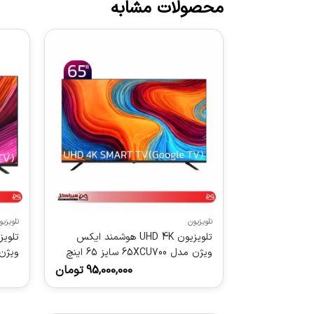
محصولات مشابه
تلویزیون
تلویزیو
تلویزیون UHD 4K هوشمند ایکس
ویژن مدل 65XCU700 سایز 65 اینچ
ویژن مدل U705
95,000,000
تومان