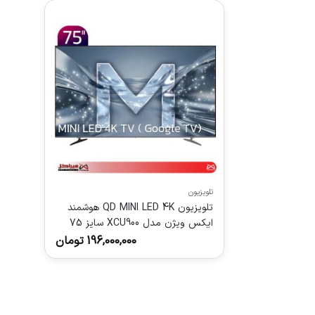
تلویزیون
تلویزیون QD MINI LED 4K هوشمند
ایکس ویژن مدل XCU900 سایز 75
اینچ
196,000,000
تومان