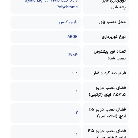
نورپردازی قابل
Mystic Light / VIVID LED DJ /
پشتیبانی
Polychrome
محل نصب پاور
پایین کیس
نوع نورپردازی
ARGB
تعداد فن پیشفرض
4×120
نصب شده
فیلتر ضد گرد و غبار
دارد
فضای نصب درایو
1
3.5/2.5 اینچ (ترکیبی)
فضای نصب درایو 2.5
2
اینچ (اختصاصی)
فضای نصب درایو 3.5
1
اینچ (اختصاصی)