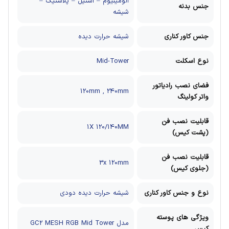
آلومینیوم – استیل – پلاستیک –
جنس بدنه
شیشه
جنس کاور کناری
شیشه حرارت دیده
نوع اسکلت
Mid-Tower
فضای نصب رادیاتور
120mm , 240mm
واتر کولینگ
قابلیت نصب فن
1X 120/140MM
(پشت کیس)
قابلیت نصب فن
3x 120mm
(جلوی کیس)
نوع و جنس کاور کناری
شیشه حرارت دیده دودی
ویژگی های پوسته
مدل GC2 MESH RGB Mid Tower
کیس