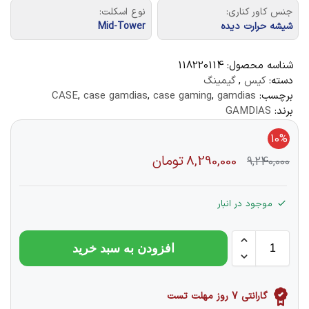
جنس کاور کناری:
نوع اسکلت:
شیشه حرارت دیده
Mid-Tower
شناسه محصول:
118220114
دسته:
کیس
,
گیمینگ
برچسب:
gamdias
,
case gaming
,
case gamdias
,
CASE
برند:
GAMDIAS
10%
8,290,000
تومان
9,240,000
موجود در انبار
افزودن به سبد خرید
گارانتی 7 روز مهلت تست