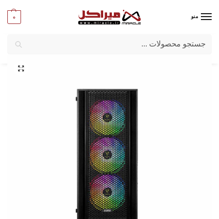
0
منو
جستجو
میراکل
/
کامپیوتر
/
قطعات اصلی
/
کیس