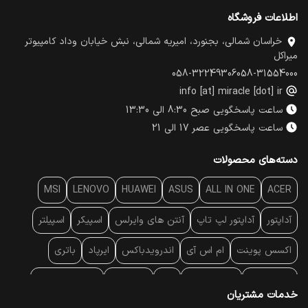
اطلاعات فروشگاه
خراسان شمالی، بجنورد، امیریه شمالی، نبش خیابان وداد کامپیوتر
میراکل
058-32249306
058-31554000
info [at] miracle [dot] ir
ساعت پاسخگویی صبح 8:30 الی 13:30
ساعت پاسخگویی عصر 17 الی 21
دسته‌های محصولات
MSI
LENOVO
HUAWEI
ASUS
ALL IN ONE
ACER
آداپتور
آداپتور لپ تاپ
آنتن‌ های وایرلس
اسپیکر
اسپیلتر
اکسس پوینت
ام اس آی
اندرویدباکس
ایرپاد
باتری
بارکد خوان
برند لپ تاپ
پاور
پاور بانک
پایه خنک کننده
خدمات مشتریان