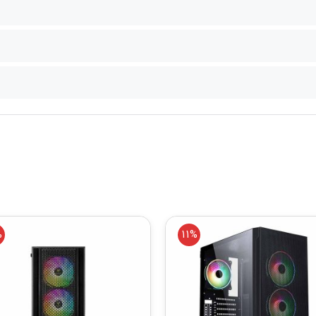
%
11%