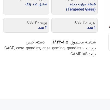
شیشه حرارت دیده
استیل ضد زنگ
(Tempered Glass)
پورت USB 3.0:
پورت USB 2.0:
1 عدد
2 عدد
شناسه محصول:
118220115
دسته:
کیس
برچسب:
gamdias
,
case gaming
,
case gamdias
,
CASE
برند:
GAMDIAS