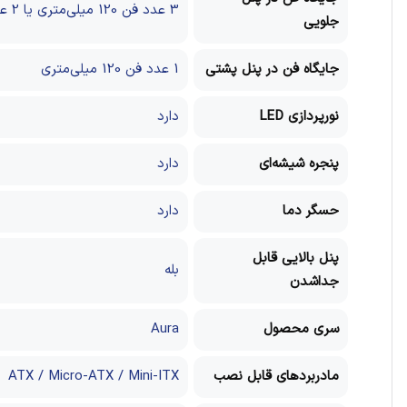
3 عدد فن 120 میلی‌متری یا 2 عدد فن 140 میلی‌متری
جلويي
جايگاه فن در پنل پشتي
1 عدد فن 120 میلی‌متری
نورپردازي LED
دارد
پنجره شيشه‌اي
دارد
حسگر دما
دارد
پنل بالايي قابل
بله
جداشدن
سری محصول
Aura
مادربردهای قابل نصب
ATX / Micro-ATX / Mini-ITX