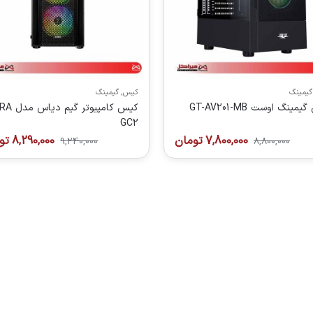
گیمینگ
کیس
,
گیمینگ
مینگ اوست GT-AV201-MB
کیس کامپیوتر گی
GC2
7,800,000
تومان
8,290,000
تو
9,240,000
8,800,000