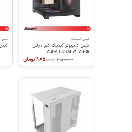
کیس
,
گیمینگ
کیس
,
کیس کامپیوتر گیمینگ گیم دیاس
کیس گی
AURA GC10M V2 ARGB
9,850,000
تومان
11,500,000