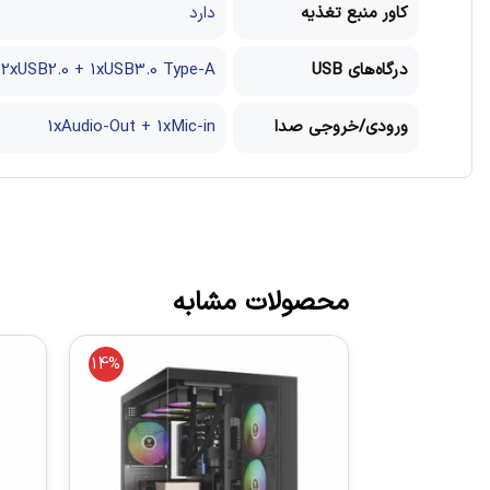
کاور منبع تغذیه
دارد
درگاه‌های USB
2xUSB2.0 + 1xUSB3.0 Type-A
ورودی/خروجی صدا
1xAudio-Out + 1xMic-in
محصولات مشابه
14%