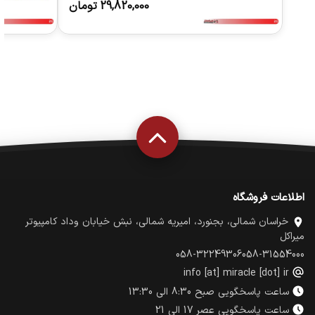
29,820,000
تومان
اطلاعات فروشگاه
خراسان شمالی، بجنورد، امیریه شمالی، نبش خیابان وداد کامپیوتر
میراکل
058-32249306
058-31554000
info [at] miracle [dot] ir
ساعت پاسخگویی صبح 8:30 الی 13:30
ساعت پاسخگویی عصر 17 الی 21