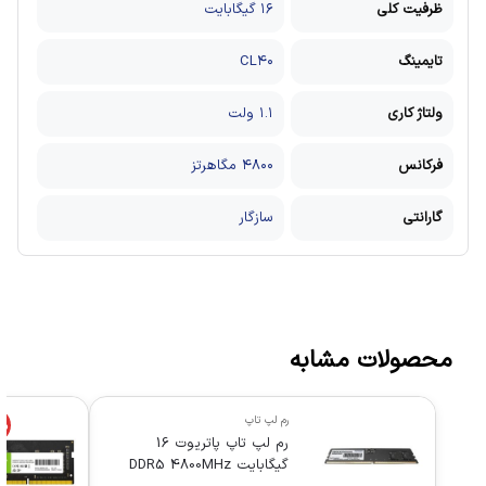
ظرفیت کلی
۱۶ گیگابایت
تایمینگ
CL۴۰
ولتاژ کاری
۱.۱ ولت
فرکانس
۴۸۰۰ مگاهرتز
گارانتی
سازگار
محصولات مشابه
رم لپ تاپ
%
رم لپ تاپ پاتریوت 16
گیگابایت DDR5 4800MHz