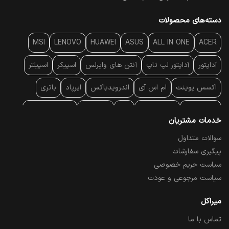
دسته‌های محصولات
MSI
LENOVO
HUAWEI
ASUS
ALL IN ONE
ACER
آداپتور
آداپتور لپ تاپ
آنتن‌ های وایرلس
اسپیکر
اسپیلتر
اکسس پوینت
ام اس آی
اندرویدباکس
ایرپاد
باتری
بارکد خوان
برند لپ تاپ
پاور
پاور بانک
پایه خنک کننده
خدمات مشتریان
پایه سقفی
پایه نگهدارنده
پچ کورد شبکه
پد موس
پردازنده
سوالات متداول
پیگیری سفارشات
پرده نمایش
پرینتر حرارتی
پرینتر لیبل - بارکد
پرینتر لیزری
سیاست حریم خصوصی
تبلت و موبایل
تجهیزات پسیو شبکه
تلفن رومیزی تحت شبکه
سیاست مرجوعی و عودت
تلویزیون
چراغ مطالعه
حافظه SSD
خمیر سیلیکون
میراکل
تماس با ما
درایو نوری
درایو نوری اکسترنال
دستگاه حضور غیاب