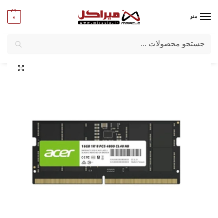
0
منو
جستجو
میراکل
/
لپ تاپ
/
قطعات لپ تاپ
/
رم لپ تاپ