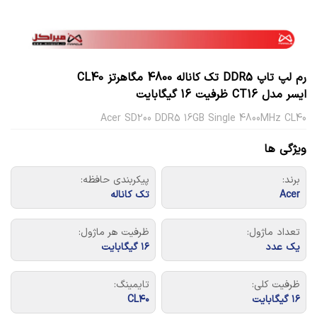
رم لپ تاپ DDR5 تک کاناله 4800 مگاهرتز CL40
ایسر مدل CT16 ظرفیت 16 گیگابایت
Acer SD200 DDR5 16GB Single 4800MHz CL40
ویژگی ها
برند:
پیکربندی حافظه:
Acer
تک کاناله
تعداد ماژول:
ظرفیت هر ماژول:
یک عدد
۱۶ گیگابایت
ظرفیت کلی:
تایمینگ:
۱۶ گیگابایت
CL۴۰