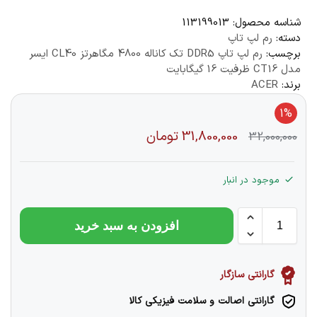
شناسه محصول:
113199013
دسته:
رم لپ تاپ
برچسب:
رم لپ تاپ DDR5 تک کاناله 4800 مگاهرتز CL40 ایسر
مدل CT16 ظرفیت 16 گیگابایت
برند:
ACER
1%
31,800,000
تومان
32,000,000
موجود در انبار
افزودن به سبد خرید
گارانتی سازگار
گارانتی اصالت و سلامت فیزیکی کالا